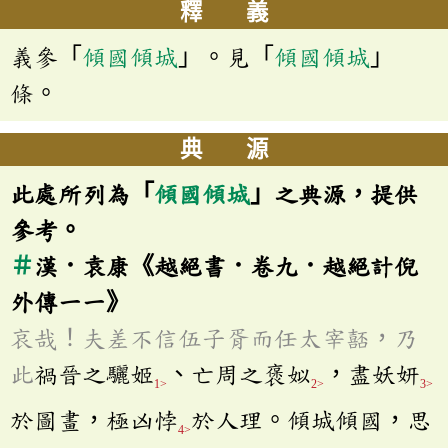
釋 義
義參「
傾國傾城
」。見「
傾國傾城
」
條。
典 源
此處所列為「
傾國傾城
」之典源，提供
參考。
＃
漢．袁康《越絕書．卷九．越絕計倪
外傳一一》
哀哉！夫差不信伍子胥而任太宰嚭，乃
此
禍晉之驪姬
、亡周之褒姒
，盡妖妍
1>
2>
3>
於圖畫，極凶悖
於人理。傾城傾國，思
4>