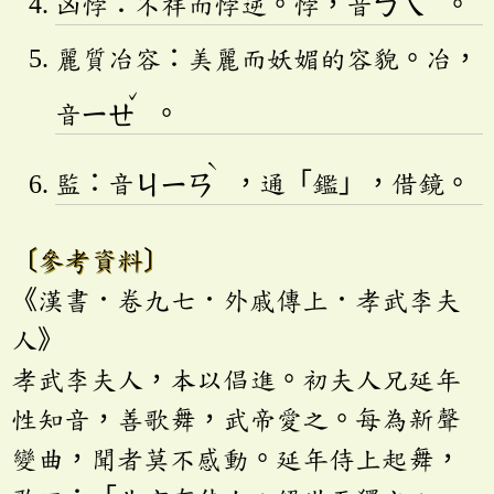
凶悖：不祥而悖逆。悖，音
ㄅㄟ
。
麗質冶容：美麗而妖媚的容貌。冶，
ˇ
音
ㄧㄝ
。
ˋ
監：音
ㄐㄧㄢ
，通「鑑」，借鏡。
〔參考資料〕
《漢書．卷九七．外戚傳上．孝武李夫
人》
孝武李夫人，本以倡進。初夫人兄延年
性知音，善歌舞，武帝愛之。每為新聲
變曲，聞者莫不感動。延年侍上起舞，