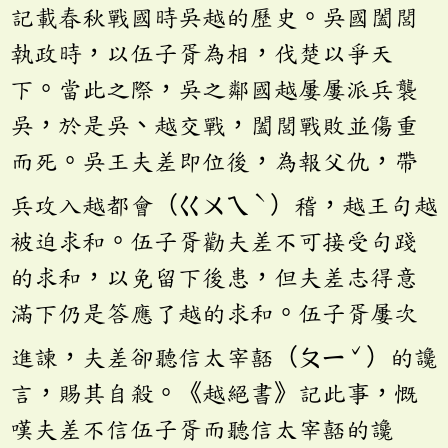
記載春秋戰國時吳越的歷史。吳國闔閭
執政時，以伍子胥為相，伐楚以爭天
下。當此之際，吳之鄰國越屢屢派兵襲
吳，於是吳、越交戰，闔閭戰敗並傷重
而死。吳王夫差即位後，為報父仇，帶
ˋ
兵攻入越都會（ㄍㄨㄟ
）稽，越王句越
被迫求和。伍子胥勸夫差不可接受句踐
的求和，以免留下後患，但夫差志得意
滿下仍是答應了越的求和。伍子胥屢次
ˇ
進諫，夫差卻聽信太宰嚭（ㄆㄧ
）的讒
言，賜其自殺。《越絕書》記此事，慨
嘆夫差不信伍子胥而聽信太宰嚭的讒