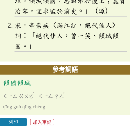
理。傾城傾國，思昭示於後王；麗質
冶容，宜求監於前史。」（源）
宋．辛棄疾〈滿江紅．絕代佳人〉
詞：「絕代佳人，曾一笑、傾城傾
國。」
參考詞語
傾國傾城
ˊ
ˊ
ㄑㄧㄥ
ㄍㄨㄛ
ㄑㄧㄥ
ㄔㄥ
qīng guó qīng chéng
列印
加入筆記