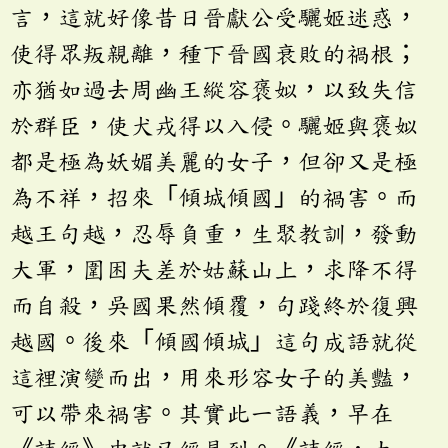
言，這就好像昔日晉獻公受驪姬迷惑，
使得眾叛親離，種下晉國衰敗的禍根；
亦猶如過去周幽王縱容褒姒，以致失信
於群臣，使犬戎得以入侵。驪姬與褒姒
都是極為妖媚美麗的女子，但卻又是極
為不祥，招來「傾城傾國」的禍害。而
越王句越，忍辱負重，生聚教訓，發動
大軍，圍困夫差於姑蘇山上，求降不得
而自殺，吳國果然傾覆，句踐終於復興
越國。後來「傾國傾城」這句成語就從
這裡演變而出，用來形容女子的美豔，
可以帶來禍害。其實此一語義，早在