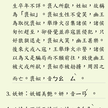
生卒年不詳。褒人所獻，姓姒，故稱
為「褒姒」。褒姒生性不愛笑，幽王
為取悅褒姒，舉烽火召集諸侯，諸侯
匆忙趕至，卻發覺並非寇匪侵犯，只
好狼狽退走，褒姒大笑，幽王甚樂。
後來犬戎入寇，王舉烽火示警，諸侯
以為又是騙局而不願前往，致使幽王
被犬戎所弒，褒姒亦被劫擄，周因之
ˋ
而亡。褒姒，音
ㄅㄠ
ㄙ
。
ˊ
妖妍：妖媚美艷。妍，音
ㄧㄢ
。
ˋ