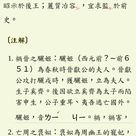
昭示於後王；麗質冶容
，宜求監
於前
5>
6>
史。
〔注解〕
禍晉之驪姬：驪姬（西元前？∼前６
５１）為春秋時晉獻公的夫人。晉獻
公攻打驪戎時，獲驪姬，立為夫人。
生子奚齊。後因欲立奚齊為太子而陷
害申生，公子重耳、夷吾逃亡國外。
ˊ
驪姬，音
ㄌㄧ
ㄐㄧ
。禍，禍害，
亡周之褒姒：褒姒為周幽王的寵妃，