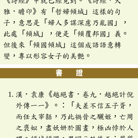
《詩經》中就已經見到。《詩經．大
雅．瞻卬》有「哲婦傾城」這樣的句
子，意思是「婦人多謀深慮乃亂國」，
此處「傾城」，便是「傾覆邦國」義。
但後來「傾國傾城」這個成語語意轉
變，專以形容女子的美艷。
書 證
漢．袁康《越絕書．卷九．越絕計倪
外傳一一》。：「夫差不信五子胥，
而任太宰嚭，乃此禍晉之驪姬，亡周
之褒姒，盡妖妍於圖畫，極凶悖於人