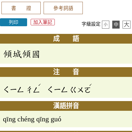
書 證
參考詞語
列印
加入筆記
大
字級設定
中
小
成 語
傾城傾國
注 音
ˊ
ˊ
ㄑㄧㄥ
ㄔㄥ
ㄑㄧㄥ
ㄍㄨㄛ
漢語拼音
qīng chéng qīng guó