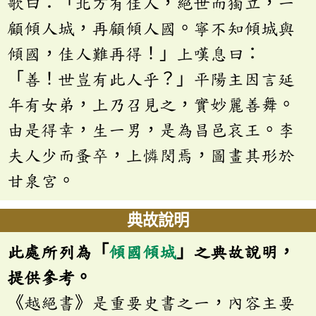
歌曰：「北方有佳人，絕世而獨立，一
顧傾人城，再顧傾人國。寧不知傾城與
傾國，佳人難再得！」上嘆息曰：
「善！世豈有此人乎？」平陽主因言延
年有女弟，上乃召見之，實妙麗善舞。
由是得幸，生一男，是為昌邑哀王。李
夫人少而蚤卒，上憐閔焉，圖畫其形於
甘泉宮。
典故說明
此處所列為「
傾國傾城
」之典故說明，
提供參考。
《越絕書》是重要史書之一，內容主要