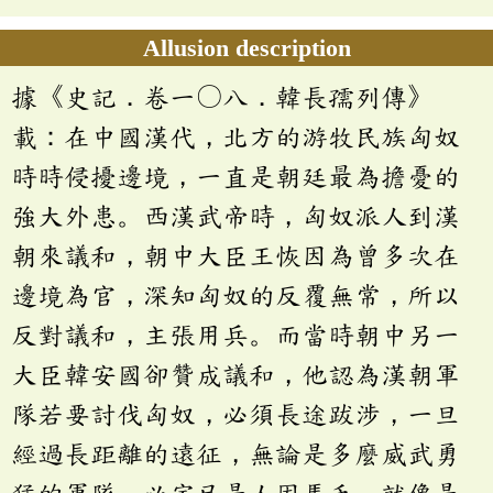
Allusion description
據《史記．卷一〇八．韓長孺列傳》
載：在中國漢代，北方的游牧民族匈奴
時時侵擾邊境，一直是朝廷最為擔憂的
強大外患。西漢武帝時，匈奴派人到漢
朝來議和，朝中大臣王恢因為曾多次在
邊境為官，深知匈奴的反覆無常，所以
反對議和，主張用兵。而當時朝中另一
大臣韓安國卻贊成議和，他認為漢朝軍
隊若要討伐匈奴，必須長途跋涉，一旦
經過長距離的遠征，無論是多麼威武勇
猛的軍隊，必定已是人困馬乏。就像是