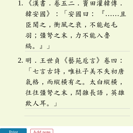
《漢書．卷五二．竇田灌韓傳．
韓安國》：「安國曰： 『……且
臣聞之，衝風之衰，不能起毛
羽；彊弩之末，力不能入魯
縞。』」
明．王世貞《藝苑卮言》卷四：
「七言古詩，唯杜子美不失初唐
氣格，而縱橫有之。太白縱橫，
往往彊弩之末，間雜長語，英雄
欺人耳。」
Print
Add note