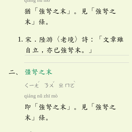
qiáng nǔ mò
猶「強弩之末」。見「強弩之
末」條。
宋．陸游〈老境〉詩：「文章雖
自立，亦已強弩末。」
彊弩之末
ˊ
ˇ
ˋ
ㄑㄧㄤ
ㄋㄨ
ㄓ
ㄇㄛ
qiáng nǔ zhī mò
即「強弩之末」。見「強弩之
末」條。