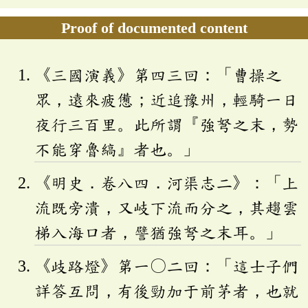
Proof of documented content
《三國演義》第四三回：「曹操之
眾，遠來疲憊；近追豫州，輕騎一日
夜行三百里。此所謂『強弩之末，勢
不能穿魯縞』者也。」
《明史．卷八四．河渠志二》：「上
流既旁潰，又岐下流而分之，其趨雲
梯入海口者，譬猶強弩之末耳。」
《歧路燈》第一〇二回：「這士子們
詳答互問，有後勁加于前茅者，也就