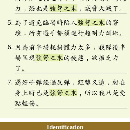
力，恐也是
強弩之末
，威脅大減了。
為了避免臨場時陷入
強弩之末
的窘
境，所有選手都須進行超耐力訓練。
因為前半場耗損體力太多，我隊後半
場呈現
強弩之末
的疲態，欲振乏力
了。
還好子彈經過反彈，距離又遠，射在
身上時已是
強弩之末
，所以我只是受
點輕傷。
Identification