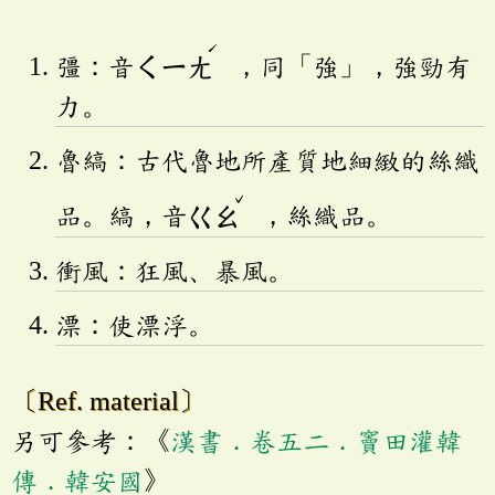
ˊ
彊：音
ㄑㄧㄤ
，同「強」，強勁有
力。
魯縞：古代魯地所產質地細緻的絲織
ˇ
品。縞，音
ㄍㄠ
，絲織品。
衝風：狂風、暴風。
漂：使漂浮。
〔Ref. material〕
另可參考：《
漢書．卷五二．竇田灌韓
傳．韓安國
》