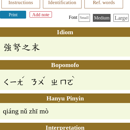
Instructions
Identification
Ref. words
Print
Add note
Large
Font
Medium
Small
Idiom
強弩之末
Bopomofo
ˊ
ˇ
ˋ
ㄑㄧㄤ
ㄋㄨ
ㄓ
ㄇㄛ
Hanyu Pinyin
qiáng nǔ zhī mò
Interpretation