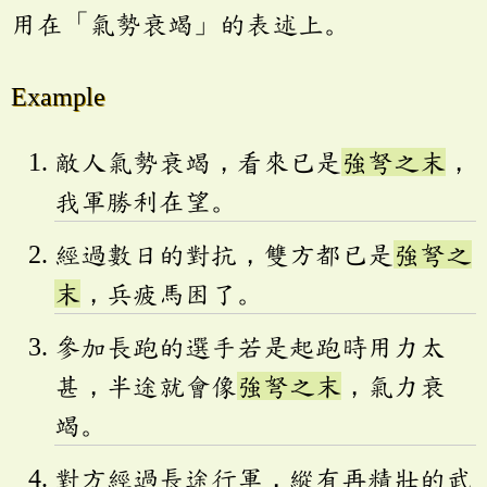
用在「氣勢衰竭」的表述上。
Example
敵人氣勢衰竭，看來已是
強弩之末
，
我軍勝利在望。
經過數日的對抗，雙方都已是
強弩之
末
，兵疲馬困了。
參加長跑的選手若是起跑時用力太
甚，半途就會像
強弩之末
，氣力衰
竭。
對方經過長途行軍，縱有再精壯的武