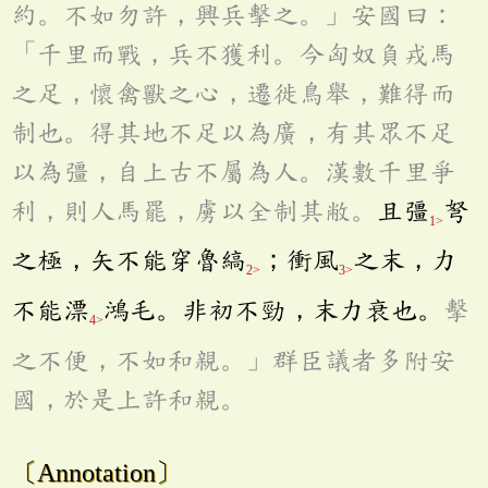
約。不如勿許，興兵擊之。」安國曰：
「千里而戰，兵不獲利。今匈奴負戎馬
之足，懷禽獸之心，遷徙鳥舉，難得而
制也。得其地不足以為廣，有其眾不足
以為彊，自上古不屬為人。漢數千里爭
利，則人馬罷，虜以全制其敝。
且彊
弩
1>
之極，矢不能穿魯縞
；衝風
之末，力
2>
3>
不能漂
鴻毛。非初不勁，末力衰也。
擊
4>
之不便，不如和親。」群臣議者多附安
國，於是上許和親。
〔Annotation〕