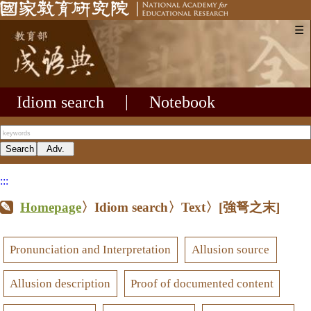
☰
Idiom search
|
Notebook
:::
Homepage
〉Idiom search〉Text〉
[強弩之末]
Pronunciation and Interpretation
Allusion source
Allusion description
Proof of documented content