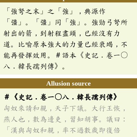
「強弩之末」之「強」，典源作
「彊」。「彊」同「強」。強勁弓弩所
射出的箭，到射程盡頭，已經沒有力
道。比喻原本強大的力量已經衰竭，不
能再發揮效用。＃語本《史記．卷一〇
八．韓長孺列傳》。
Allusion source
＃《史記．卷一〇八．韓長孺列傳》
匈奴來請和親，天子下議。大行王恢，
燕人也，數為邊吏，習知胡事。議曰：
「漢與匈奴和親，率不過數歲即復倍