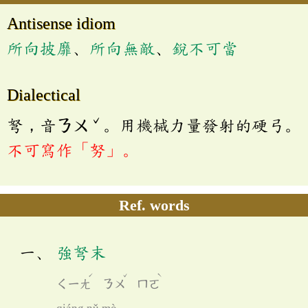
Antisense idiom
所向披靡
、
所向無敵
、
銳不可當
Dialectical
ˇ
弩，音ㄋㄨ
。用機械力量發射的硬弓。
不可寫作「努」。
Ref. words
強弩末
ˊ
ˇ
ˋ
ㄑㄧㄤ
ㄋㄨ
ㄇㄛ