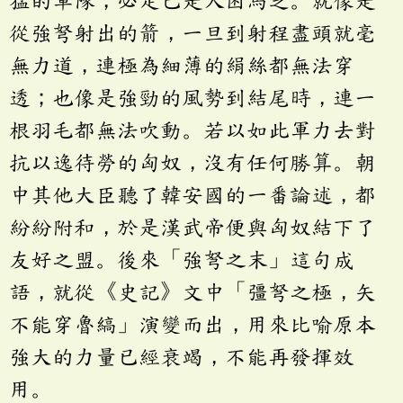
從強弩射出的箭，一旦到射程盡頭就毫
無力道，連極為細薄的絹絲都無法穿
透；也像是強勁的風勢到結尾時，連一
根羽毛都無法吹動。若以如此軍力去對
抗以逸待勞的匈奴，沒有任何勝算。朝
中其他大臣聽了韓安國的一番論述，都
紛紛附和，於是漢武帝便與匈奴結下了
友好之盟。後來「強弩之末」這句成
語，就從《史記》文中「彊弩之極，矢
不能穿魯縞」演變而出，用來比喻原本
強大的力量已經衰竭，不能再發揮效
用。