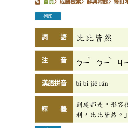
首頁
〉成語檢索〉辭典附錄〉修訂
列印
比比皆然
詞 語
ˋ
ˋ
注 音
ㄅㄧ
ㄅㄧ
ㄐ
漢語拼音
bì bì jiē rán
到處都是。形容
釋 義
利，比比皆然。