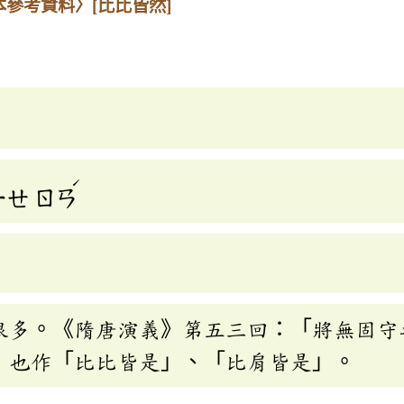
本參考資料〉
[比比皆然]
ˊ
ㄧㄝ
ㄖㄢ
很多。《隋唐演義》第五三回：「將無固守
」也作「比比皆是」、「比肩皆是」。