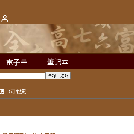
版
電子書
|
筆記本
語
（可複選）