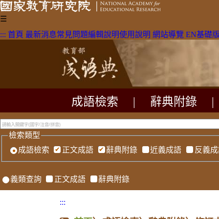
☰
:::
首頁
最新消息
常見問題
編輯說明
使用說明
網站導覽
EN
基礎
成語檢索
|
辭典附錄
|
檢索類型
成語檢索
正文成語
辭典附錄
近義成語
反義成
義類查詢
正文成語
辭典附錄
:::