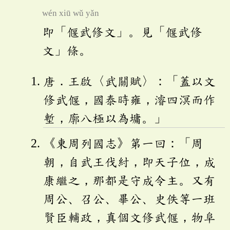
wén xiū wǔ yǎn
即「偃武修文」。見「偃武修
文」條。
唐．王啟〈武關賦〉：「蓋以文
修武偃，國泰時雍，濬四溟而作
塹，廓八極以為墉。」
《東周列國志》第一回：「周
朝，自武王伐紂，即天子位，成
康繼之，那都是守成令主。又有
周公、召公、畢公、史佚等一班
賢臣輔政，真個文修武偃，物阜