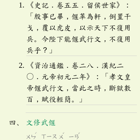
《史記．卷五五．留侯世家》：
「殷事已畢，偃革為軒，倒置干
戈，覆以虎皮，以示天下不復用
兵。今陛下能偃武行文，不復用
兵乎？」
《資治通鑑．卷二八．漢紀二
〇．元帝初元二年》：「孝文皇
帝偃武行文，當此之時，斷獄數
百，賦役輕簡。」
文修武偃
ˊ
ˇ
ˇ
ㄨㄣ
ㄒㄧㄡ
ㄨ
ㄧㄢ