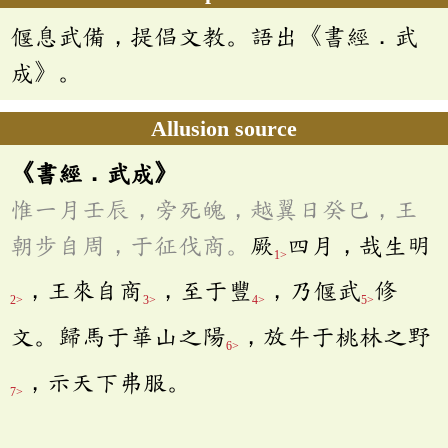
偃息武備，提倡文教。語出《書經．武
成》。
Allusion source
《書經．武成》
惟一月壬辰，旁死魄，越翼日癸巳，王
朝步自周，于征伐商。
厥
四月，哉生明
1>
，王來自商
，至于豐
，乃偃武
修
2>
3>
4>
5>
文。歸馬于華山之陽
，放牛于桃林之野
6>
，示天下弗服。
7>