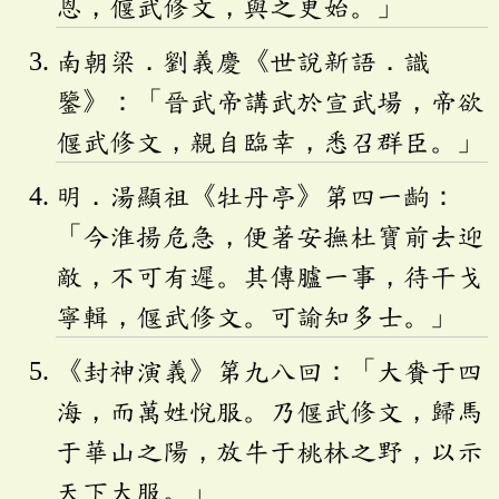
恩，偃武修文，與之更始。」
南朝梁．劉義慶《世說新語．識
鑒》：「晉武帝講武於宣武場，帝欲
偃武修文，親自臨幸，悉召群臣。」
明．湯顯祖《牡丹亭》第四一齣：
「今淮揚危急，便著安撫杜寶前去迎
敵，不可有遲。其傳臚一事，待干戈
寧輯，偃武修文。可諭知多士。」
《封神演義》第九八回：「大賚于四
海，而萬姓悅服。乃偃武修文，歸馬
于華山之陽，放牛于桃林之野，以示
天下大服。」