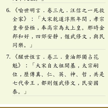
《喻世明言．卷三九．汪信之一死救
全家》：「大宋乾道淳熙年間，孝宗
皇帝登極，奉高宗為太上皇。那時金
邦和好，四郊安靜，偃武修文，與民
同樂。」
《醒世恆言．卷三．賣油郎獨占花
魁》：「大宋自太祖開基，太宗嗣
位，歷傳真、仁、英、神、哲，共是
七代帝王，都則偃武修文，民安國
泰。」