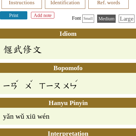
Instructions
Identification
Ref. words
Print
Add note
Large
Font
Medium
Small
Idiom
偃武修文
Bopomofo
ˇ
ˇ
ˊ
ㄧㄢ
ㄨ
ㄒㄧㄡ
ㄨㄣ
Hanyu Pinyin
yǎn wǔ xiū wén
Interpretation