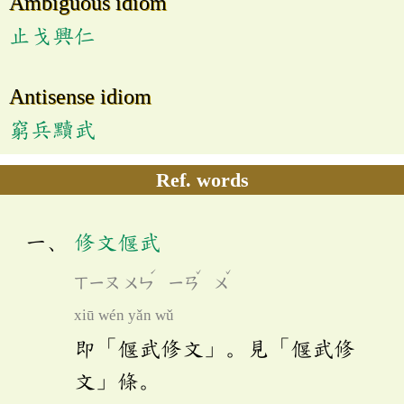
Ambiguous idiom
止戈興仁
Antisense idiom
窮兵黷武
Ref. words
修文偃武
ˊ
ˇ
ˇ
ㄒㄧㄡ
ㄨㄣ
ㄧㄢ
ㄨ
xiū wén yǎn wǔ
即「偃武修文」。見「偃武修
文」條。