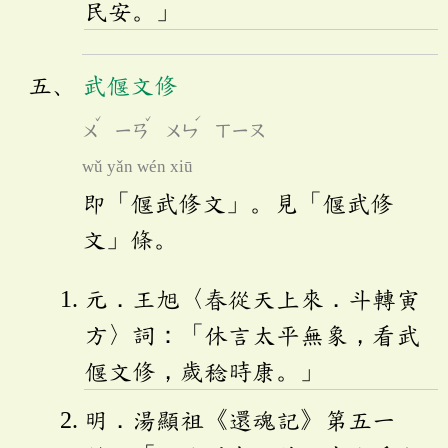
民安。」
武偃文修
ˇ
ˇ
ˊ
ㄨ
ㄧㄢ
ㄨㄣ
ㄒㄧㄡ
wǔ yǎn wén xiū
即「偃武修文」。見「偃武修
文」條。
元．王旭〈春從天上來．斗轉寅
方〉詞：「休言太平無象，看武
偃文修，歲稔時康。」
明．湯顯祖《還魂記》第五一