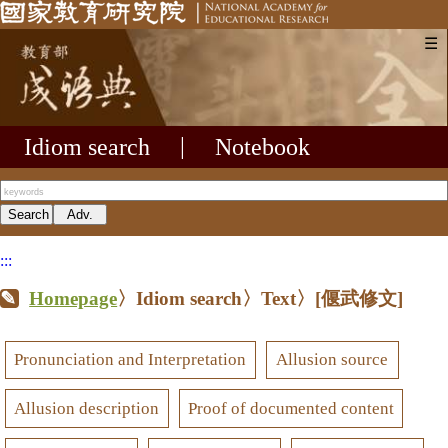
☰
Idiom search
|
Notebook
:::
Homepage
〉Idiom search〉Text〉
[偃武修文]
Pronunciation and Interpretation
Allusion source
Allusion description
Proof of documented content