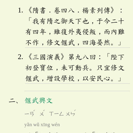
《隋書．卷四八．楊素列傳》：
「我有隋之御天下也，于今二十
有四年，雖復外夷侵叛，而內難
不作，修文偃武，四海晏然。」
《三國演義》第九八回：「陛下
初登寶位，未可動兵。只宜修文
偃武，增設學校，以安民心。」
偃武興文
ˇ
ˇ
ˊ
ㄧㄢ
ㄨ
ㄒㄧㄥ
ㄨㄣ
yǎn wǔ xīng wén