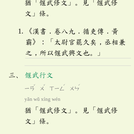
猶「偃武修文」。見「偃武修
文」條。
《漢書．卷八九．循吏傳．黃
霸》：「太尉官罷久矣，丞相兼
之，所以偃武興文也。」
偃武行文
ˇ
ˇ
ˊ
ˊ
ㄧㄢ
ㄨ
ㄒㄧㄥ
ㄨㄣ
yǎn wǔ xíng wén
猶「偃武修文」。見「偃武修
文」條。