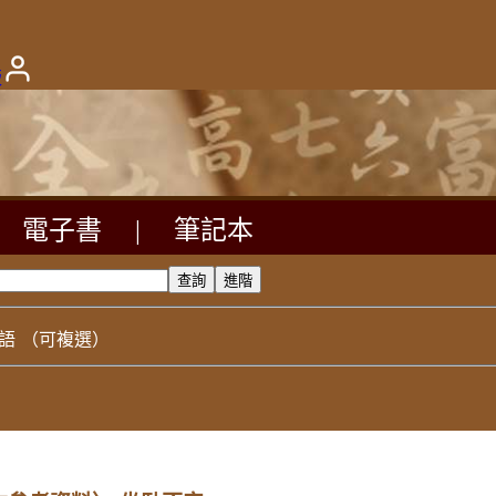
版
電子書
|
筆記本
語
（可複選）