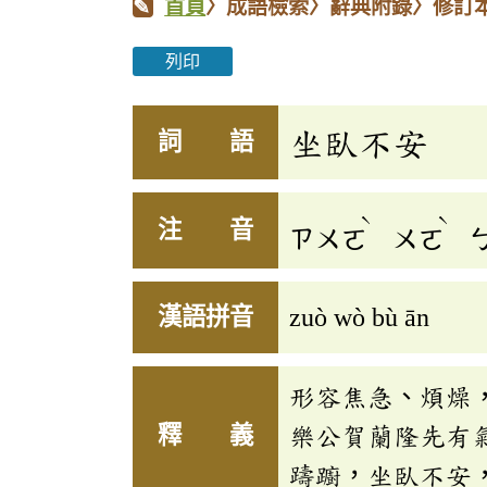
首頁
〉成語檢索〉辭典附錄〉修訂
列印
坐臥不安
詞 語
ˋ
ˋ
注 音
ㄗㄨㄛ
ㄨㄛ
漢語拼音
zuò wò bù ān
形容焦急、煩燥
釋 義
樂公賀蘭隆先有
躊躕，坐臥不安