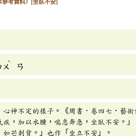
本參考資料〉
[坐臥不安]
ˋ
ㄅㄨ
ㄢ
，心神不定的樣子。《周書．卷四七．藝術
氣疾，加以水腫，喘息奔急，坐臥不安。」
，如芒刺背。」也作「坐立不安」。