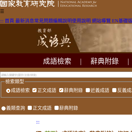
☰
:::
首頁
最新消息
常見問題
編輯說明
使用說明
網站導覽
EN
基礎
成語檢索
|
辭典附錄
|
檢索類型
成語檢索
正文成語
辭典附錄
近義成語
反義成
義類查詢
正文成語
辭典附錄
:::