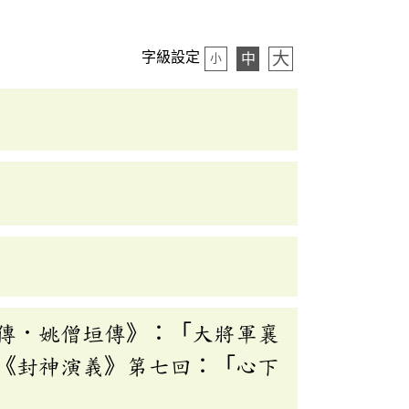
大
字級設定
中
小
傳．姚僧垣傳》：「大將軍襄
《封神演義》第七回：「心下