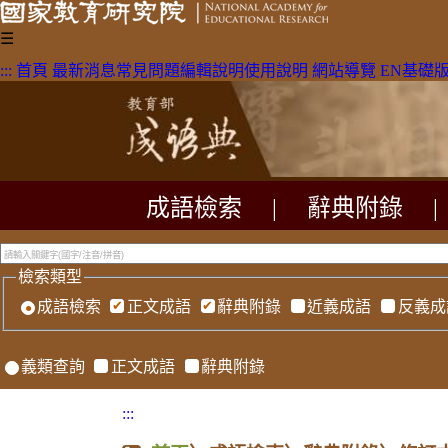
☰
:::
首頁
最新消息
常見問題
編輯說明
使用說明
網站導覽
EN
基礎
成語檢索
|
辭典附錄
|
檢索類型
成語檢索
正文成語
辭典附錄
近義成語
反義成
義類查詢
正文成語
辭典附錄
:::