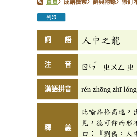
首頁
〉成語檢索〉辭典附錄〉修訂
列印
人中之龍
詞 語
ˊ
注 音
ㄖㄣ
ㄓㄨㄥ
ㄓ
漢語拼音
rén zhōng zhī lóng
比喻品格高逸，
見，德可仰而形
釋 義
曰：『劉備，人