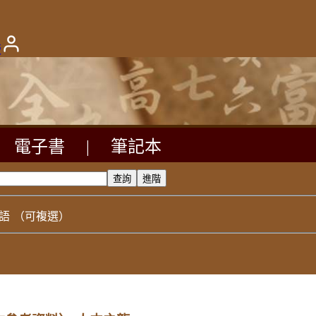
版
電子書
|
筆記本
語
（可複選）