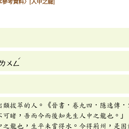
本參考資料〉
[人中之龍]
ˊ
ㄌㄨㄥ
出類拔萃的人。《晉書．卷九四．隱逸傳．
不可睹，吾而今而後知先生人中之龍也。」
中之龍也，生平未嘗得水。今得荊州，是困