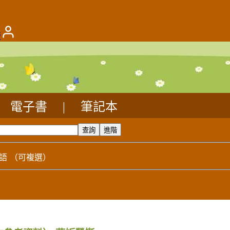
版
電子書
|
筆記本
語
（可複選）