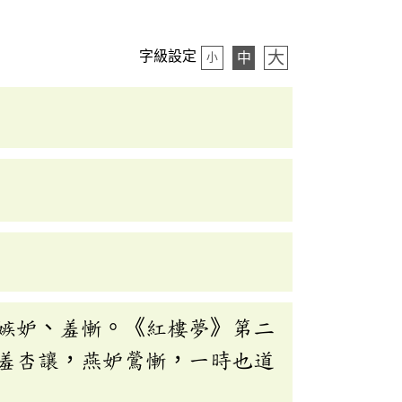
大
字級設定
中
小
嫉妒、羞慚。《紅樓夢》第二
羞杏讓，燕妒鶯慚，一時也道