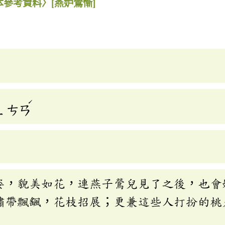
本參考資料〉
[燕妒鶯慚]
ˊ
ㄥ
ㄘㄢ
姿，貌美如花，連燕子鶯兒見了之後，也會
繡帶飄颻，花枝招展；更兼這些人打扮的桃