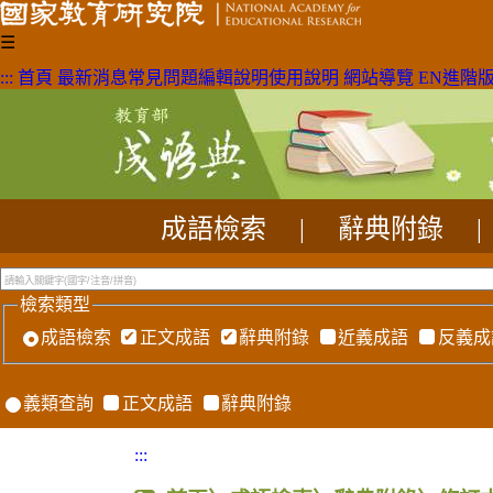
☰
:::
首頁
最新消息
常見問題
編輯說明
使用說明
網站導覽
EN
進階
成語檢索
|
辭典附錄
|
檢索類型
成語檢索
正文成語
辭典附錄
近義成語
反義成
義類查詢
正文成語
辭典附錄
:::