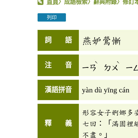
首頁
〉成語檢索〉辭典附錄〉修訂
列印
燕妒鶯慚
詞 語
ˋ
ˋ
注 音
ㄧㄢ
ㄉㄨ
ㄧ
漢語拼音
yàn dù yīng cán
形容女子婀娜多
釋 義
七回：「滿園裡
不盡。」