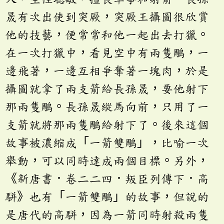
晟有次出使到突厥，突厥王攝圖很欣賞
他的技藝，便常常和他一起出去打獵。
在一次打獵中，看見空中有兩隻鵰，一
邊飛著，一邊互相爭奪著一塊肉，於是
攝圖就拿了兩支箭給長孫晟，要他射下
那兩隻鵰。長孫晟縱馬向前，只用了一
支箭就將那兩隻鵰給射下了。後來這個
故事被濃縮成「一箭雙鵰」，比喻一次
舉動，可以同時達成兩個目標。另外，
《新唐書．卷二二四．叛臣列傳下．高
駢》也有「一箭雙鵰」的故事，但說的
是唐代的高駢，因為一箭同時射殺兩隻