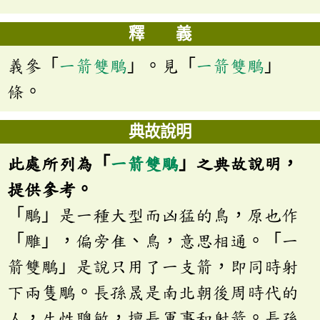
釋 義
義參「
一箭雙鵰
」。見「
一箭雙鵰
」
條。
典故說明
此處所列為「
一箭雙鵰
」之典故說明，
提供參考。
「鵰」是一種大型而凶猛的鳥，原也作
「雕」，偏旁隹、鳥，意思相通。「一
箭雙鵰」是說只用了一支箭，即同時射
下兩隻鵰。長孫晟是南北朝後周時代的
人，生性聰敏，擅長軍事和射箭。長孫