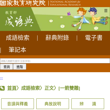
☰
成語檢索
|
辭典附錄
|
電子書
|
筆記本
:::
首頁
〉成語檢索〉正文〉
[一箭雙雕]
音讀與釋義
典故說明
辨 識