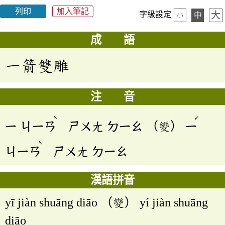
列印
加入筆記
大
字級設定
中
小
成 語
一箭雙雕
注 音
ˋ
ˊ
ㄧ
ㄐㄧㄢ
ㄕㄨㄤ
ㄉㄧㄠ
（變）
ㄧ
ˋ
ㄐㄧㄢ
ㄕㄨㄤ
ㄉㄧㄠ
漢語拼音
yī jiàn shuāng diāo （變） yí jiàn shuāng
diāo