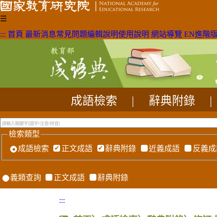
☰
:::
首頁
最新消息
常見問題
編輯說明
使用說明
網站導覽
EN
進階
成語檢索
|
辭典附錄
|
檢索類型
成語檢索
正文成語
辭典附錄
近義成語
反義成
義類查詢
正文成語
辭典附錄
:::