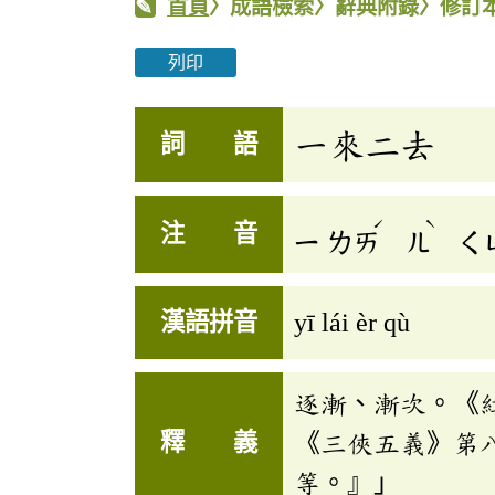
首頁
〉成語檢索〉辭典附錄〉修訂
列印
一來二去
詞 語
ˊ
ˋ
注 音
ㄧ
ㄌㄞ
ㄦ
ㄑ
漢語拼音
yī lái èr qù
逐漸、漸次。《
釋 義
《三俠五義》第
等。』」