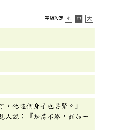
大
字級設定
中
小
了，他這個身子也要緊。」
見人說：『知情不舉，罪加一