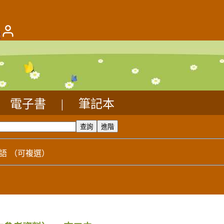
版
電子書
|
筆記本
語
（可複選）