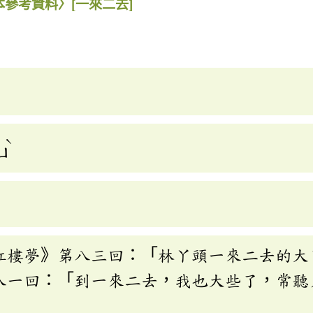
本參考資料〉
[一來二去]
ˋ
ㄩ
紅樓夢》第八三回：「林丫頭一來二去的大
八一回：「到一來二去，我也大些了，常聽