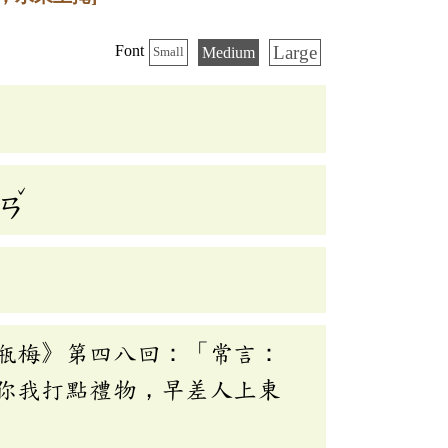
Large
Font
Medium
Small
ˇ
ㄢ
瓶梅》第四八回：「常言：
你我打點禮物，早差人上東