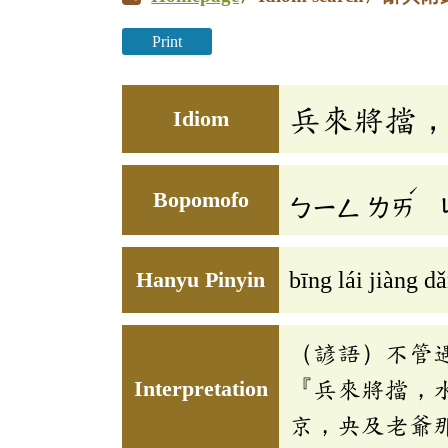
Print
兵來將擋
Idiom
ˊ
Bopomofo
ㄅㄧㄥ
ㄌㄞ
Hanyu Pinyin
bīng lái jiàng d
（諺語）不管
Interpretation
『兵來將擋，
京，央及老爺