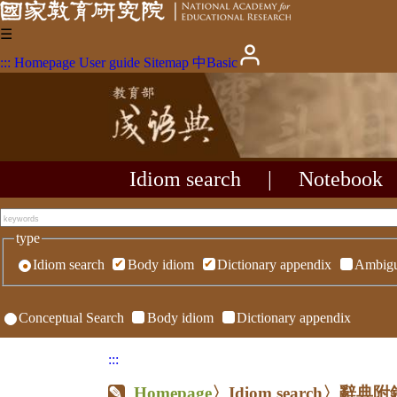
☰
:::
Homepage
User guide
Sitemap
中
Basic
Idiom search
|
Notebook
type
Idiom search
Body idiom
Dictionary appendix
Ambigu
Conceptual Search
Body idiom
Dictionary appendix
:::
Homepage
〉Idiom search〉辭典附錄〉R