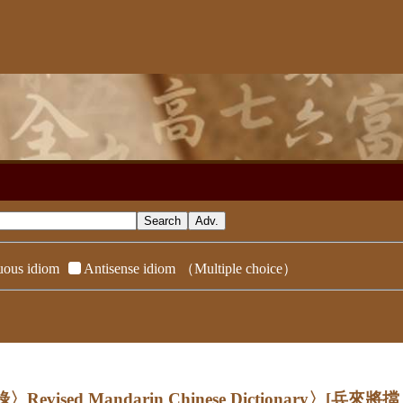
ous idiom
Antisense idiom
（Multiple choice）
evised Mandarin Chinese Dictionary〉
[兵來將擋