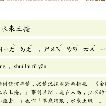
，水來土掩
ˋ
ˇ
ˇ
ˊ
ˇ
ㄐㄧㄤ
ㄉㄤ
，
ㄕㄨㄟ
ㄌㄞ
ㄊㄨ
ㄧ
ǎng ， shuǐ lái tǔ yǎn
遇到任何事情，按情況採取對應措施。《金
水來土掩。』事到其間，道在人為，少不的
那裡去。」也作「軍來將敵，水來土堰」。