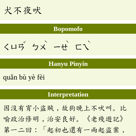
犬不夜吠
Bopomofo
ˇ
ˋ
ˋ
ˋ
ㄑㄩㄢ
ㄅㄨ
ㄧㄝ
ㄈㄟ
Hanyu Pinyin
quǎn bù yè fèi
Interpretation
因沒有宵小盜賊，故狗晚上不吠叫。比
喻政治修明，治安良好。《老殘遊記》
第一二回：「起初也還有一兩起盜案，