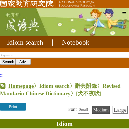
☰
Idiom search
|
Notebook
:::
Homepage
〉Idiom search〉辭典附錄〉Revised
Mandarin Chinese Dictionary〉
[犬不夜吠]
Print
Large
Font
Medium
Small
Idiom