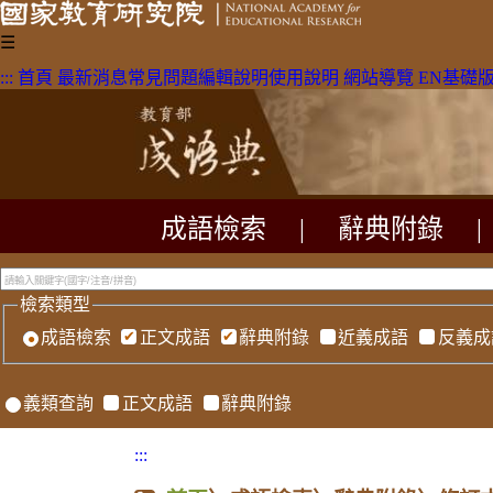
☰
:::
首頁
最新消息
常見問題
編輯說明
使用說明
網站導覽
EN
基礎
成語檢索
|
辭典附錄
|
檢索類型
成語檢索
正文成語
辭典附錄
近義成語
反義成
義類查詢
正文成語
辭典附錄
:::