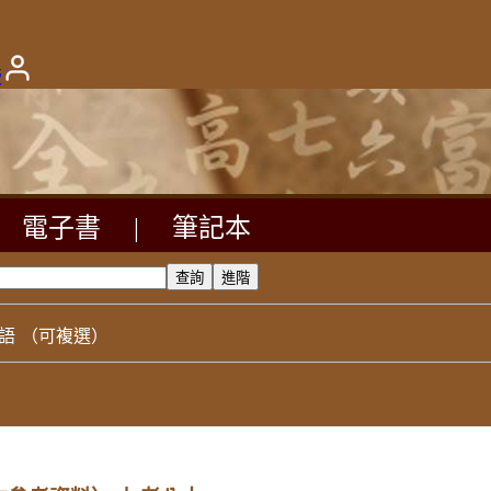
版
電子書
|
筆記本
語
（可複選）