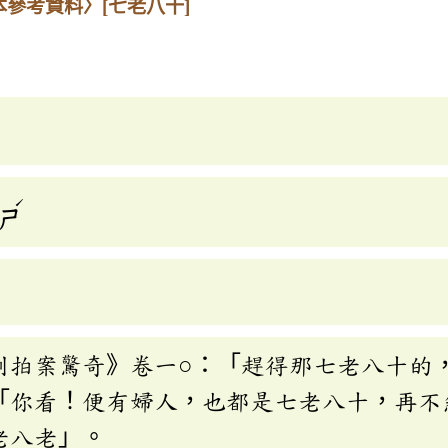
本參考資料〉
[七老八十]
ˊ
ㄕ
刻拍案驚奇》卷一○：「趕得那七老八十的
「你看！便有婦人，也都是七老八十，再不
老八老」。