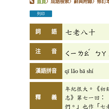
首頁
〉成語檢索〉辭典附錄〉修訂
列印
七老八十
詞 語
ˇ
注 音
ㄑㄧ
ㄌㄠ
ㄅㄚ
漢語拼音
qī lǎo bā shí
年紀很大。《初
釋 義
志》第七一回：
們。」也作「七