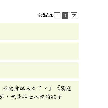
大
字級設定
中
小
，都起身嫁人去了。」《蕩寇
然，就是些七八歲的孩子