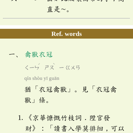
直是∼。
Ref. words
禽獸衣冠
ˊ
ˋ
ㄑㄧㄣ
ㄕㄡ
ㄧ
ㄍㄨㄢ
qín shòu yī guān
猶「衣冠禽獸」。見「衣冠禽
獸」條。
《京華慷慨竹枝詞．陞官發
財》：「讀書入學莫徘徊，可以