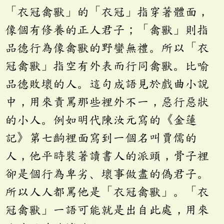
「衣冠禽獸」的「衣冠」指穿著體面，
像個有修養的正人君子；「禽獸」則指
品德行為像禽獸的野蠻無禮。所以「衣
冠禽獸」指空有外表而行同禽獸。比喻
品德敗壞的人。這句成語見於戲曲小說
中，用來責罵那些裡外不一，惡行惡狀
的小人。例如明代陳汝元寫的《金蓮
記》第七齣裡面寫到一個名叫賈儒的
人，他平時裝著讀書人的派頭，骨子裡
卻是個行為卑劣、壞事做盡的偽君子。
所以人人都罵他是「衣冠禽獸」。「衣
冠禽獸」一語可能就是出自此處，用來