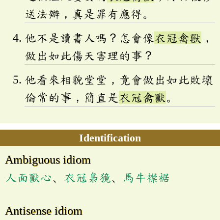
送法辦，真是罪有應得。
他不是讀書人嗎？怎會像
衣冠禽獸
，
做出如此傷天害理的事？
他看來相貌堂堂，竟會做出如此敗壞
倫常的事，簡直是
衣冠禽獸
。
Identification
Ambiguous idiom
人面獸心
、
衣冠梟獍
、
馬牛襟裾
Antisense idiom