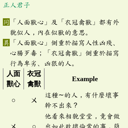
正人君子
「人面獸心」及「衣冠禽獸」都有外
貌似人，內在似獸的意思。
「人面獸心」側重於描寫人性凶殘、
心腸歹毒；「衣冠禽獸」側重於描寫
行為卑劣、凶狠的人。
人面
衣冠
Example
獸心
禽獸
這種∼的人，有什麼壞事
○
ㄨ
幹不出來？
他看來相貌堂堂，竟會做
ㄨ
○
出如此敗壞倫常的事，簡