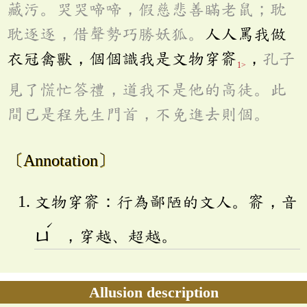
藏污。哭哭啼啼，假慈悲善瞞老鼠；耽
耽逐逐，借聲勢巧勝妖狐。
人人罵我做
衣冠禽獸，個個識我是文物穿窬
，
孔子
1>
見了慌忙答禮，道我不是他的高徒。此
間已是程先生門首，不免進去則個。
〔Annotation〕
文物穿窬：行為鄙陋的文人。窬，音
ˊ
ㄩ
，穿越、超越。
Allusion description