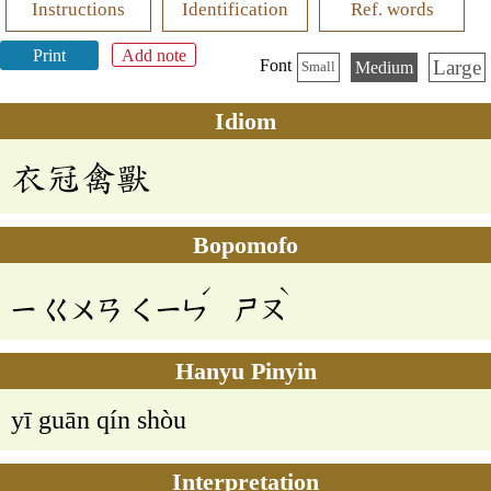
Instructions
Identification
Ref. words
Print
Add note
Large
Font
Medium
Small
Idiom
衣冠禽獸
Bopomofo
ˊ
ˋ
ㄧ
ㄍㄨㄢ
ㄑㄧㄣ
ㄕㄡ
Hanyu Pinyin
yī guān qín shòu
Interpretation