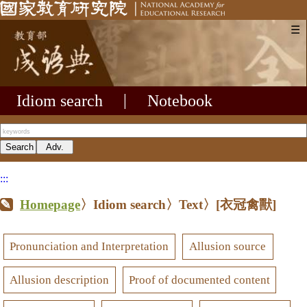
☰
Idiom search
|
Notebook
:::
Homepage
〉Idiom search〉Text〉
[衣冠禽獸]
Pronunciation and Interpretation
Allusion source
Allusion description
Proof of documented content