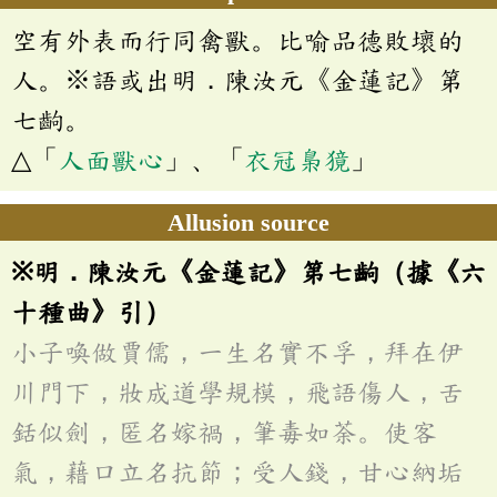
空有外表而行同禽獸。比喻品德敗壞的
人。※語或出明．陳汝元《金蓮記》第
七齣。
△「
人面獸心
」、「
衣冠梟獍
」
Allusion source
※明．陳汝元《金蓮記》第七齣（據《六
十種曲》引）
小子喚做賈儒，一生名實不孚，拜在伊
川門下，妝成道學規模，飛語傷人，舌
銛似劍，匿名嫁禍，筆毒如荼。使客
氣，藉口立名抗節；受人錢，甘心納垢