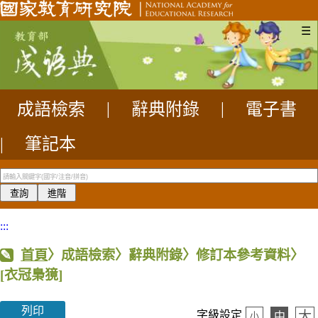
☰
成語檢索
|
辭典附錄
|
電子書
|
筆記本
:::
首頁
〉成語檢索〉辭典附錄〉修訂本參考資料〉
[衣冠梟獍]
列印
大
字級設定
中
小