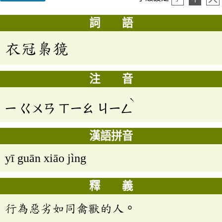
詞 語
衣冠梟獍
注 音
ˋ
ㄧ
ㄍㄨㄢ
ㄒㄧㄠ
ㄐㄧㄥ
漢語拼音
yī guān xiāo jìng
釋 義
行為惡劣如同禽獸的人。