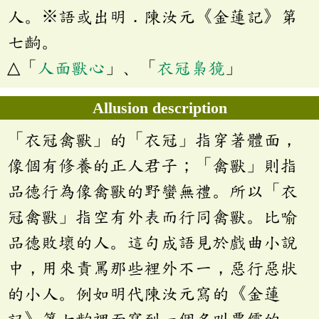
人。※語或出明．陳汝元《金蓮記》第
七齣。
△「
人面獸心
」、「
衣冠梟獍
」
Allusion description
「衣冠禽獸」的「衣冠」指穿著體面，
像個有修養的正人君子；「禽獸」則指
品德行為像禽獸的野蠻無禮。所以「衣
冠禽獸」指空有外表而行同禽獸。比喻
品德敗壞的人。這句成語見於戲曲小說
中，用來責罵那些裡外不一，惡行惡狀
的小人。例如明代陳汝元寫的《金蓮