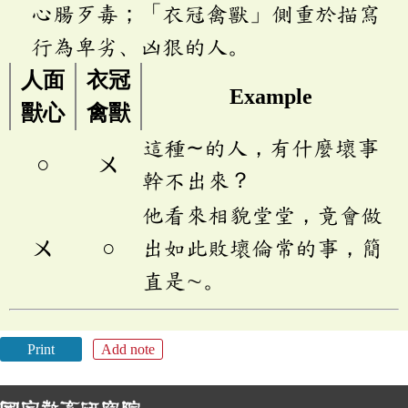
心腸歹毒；「衣冠禽獸」側重於描寫
行為卑劣、凶狠的人。
人面
衣冠
Example
獸心
禽獸
這種∼的人，有什麼壞事
○
ㄨ
幹不出來？
他看來相貌堂堂，竟會做
ㄨ
○
出如此敗壞倫常的事，簡
直是∼。
Print
Add note