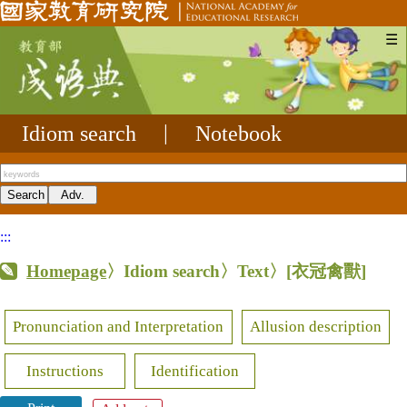
☰
Idiom search
|
Notebook
:::
Homepage
〉Idiom search〉Text〉
[衣冠禽獸]
Pronunciation and Interpretation
Allusion description
Instructions
Identification