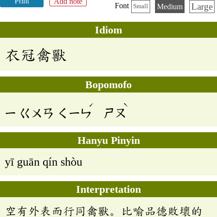
Print
Add note
Large
Font
Medium
Small
Idiom
衣冠禽獸
Bopomofo
ˊ
ˋ
ㄧ
ㄍㄨㄢ
ㄑㄧㄣ
ㄕㄡ
Hanyu Pinyin
yī guān qín shòu
Interpretation
空有外表而行同禽獸。比喻品德敗壞的