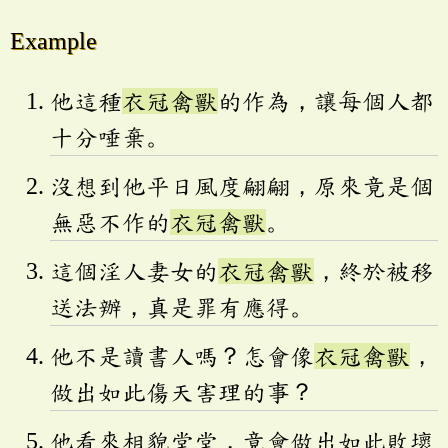
Example
他這種
衣冠禽獸
的作為，讓每個人都
十分唾棄。
沒想到他平日風度翩翩，原來竟是個
無惡不作的
衣冠禽獸
。
這個淫人妻女的
衣冠禽獸
，終於被移
送法辦，真是罪有應得。
他不是讀書人嗎？怎會像
衣冠禽獸
，
做出如此傷天害理的事？
他看來相貌堂堂，竟會做出如此敗壞