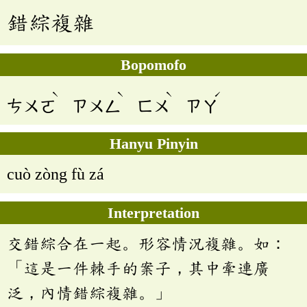
錯綜複雜
Bopomofo
ˋ
ˋ
ˋ
ˊ
ㄘㄨㄛ
ㄗㄨㄥ
ㄈㄨ
ㄗㄚ
Hanyu Pinyin
cuò zòng fù zá
Interpretation
交錯綜合在一起。形容情況複雜。如：
「這是一件棘手的案子，其中牽連廣
泛，內情錯綜複雜。」