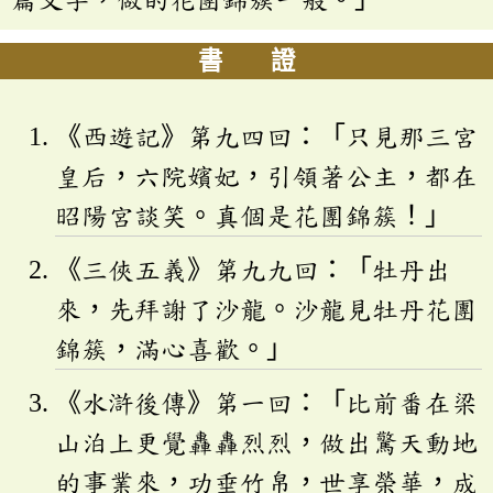
書 證
《西遊記》第九四回：「只見那三宮
皇后，六院嬪妃，引領著公主，都在
昭陽宮談笑。真個是花團錦簇！」
《三俠五義》第九九回：「牡丹出
來，先拜謝了沙龍。沙龍見牡丹花團
錦簇，滿心喜歡。」
《水滸後傳》第一回：「比前番在梁
山泊上更覺轟轟烈烈，做出驚天動地
的事業來，功垂竹帛，世享榮華，成