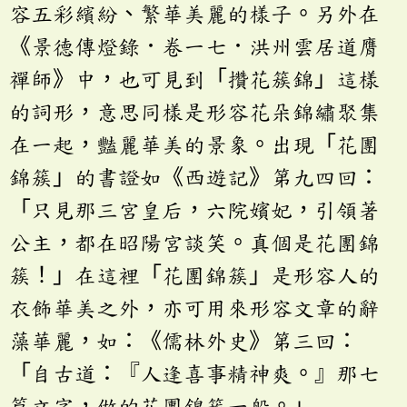
容五彩繽紛、繁華美麗的樣子。另外在
《景德傳燈錄．卷一七．洪州雲居道膺
禪師》中，也可見到「攢花簇錦」這樣
的詞形，意思同樣是形容花朵錦繡聚集
在一起，豔麗華美的景象。出現「花團
錦簇」的書證如《西遊記》第九四回：
「只見那三宮皇后，六院嬪妃，引領著
公主，都在昭陽宮談笑。真個是花團錦
簇！」在這裡「花團錦簇」是形容人的
衣飾華美之外，亦可用來形容文章的辭
藻華麗，如：《儒林外史》第三回：
「自古道：『人逢喜事精神爽。』那七
篇文字，做的花團錦簇一般。」