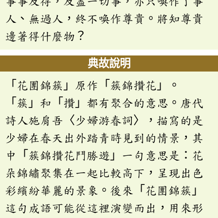
事事及得，及盡一切事，亦只喚作了事
人、無過人，終不喚作尊貴。將知尊貴
邊著得什麼物？
典故說明
「花團錦簇」原作「簇錦攢花」。
「簇」和「攢」都有聚合的意思。唐代
詩人施肩吾〈少婦游春詞〉，描寫的是
少婦在春天出外踏青時見到的情景，其
中「簇錦攢花鬥勝遊」一句意思是：花
朵錦繡聚集在一起比較高下，呈現出色
彩繽紛華麗的景象。後來「花團錦簇」
這句成語可能從這裡演變而出，用來形