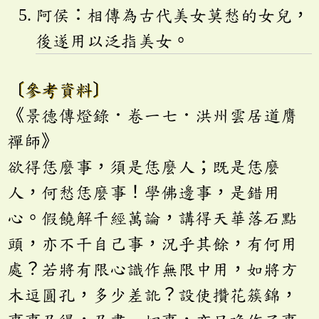
阿侯：相傳為古代美女莫愁的女兒，
後遂用以泛指美女。
〔參考資料〕
《景德傳燈錄．卷一七．洪州雲居道膺
禪師》
欲得恁麼事，須是恁麼人；既是恁麼
人，何愁恁麼事！學佛邊事，是錯用
心。假饒解千經萬論，講得天華落石點
頭，亦不干自己事，況乎其餘，有何用
處？若將有限心識作無限中用，如將方
木逗圓孔，多少差訛？設使攢花簇錦，