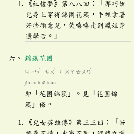
《紅樓夢》第八八回：「那巧姐
兒身上穿得錦團花簇，手裡拿著
好些頑意兒，笑嘻嘻走到鳳姐身
邊學舌。」
錦簇花團
ˇ
ˋ
ˊ
ㄐㄧㄣ
ㄘㄨ
ㄏㄨㄚ
ㄊㄨㄢ
jǐn cù huā tuán
即「花團錦簇」。見「花團錦
簇」條。
《兒女英雄傳》第三三回：「若
經義不精，史事不熟，縱然文章