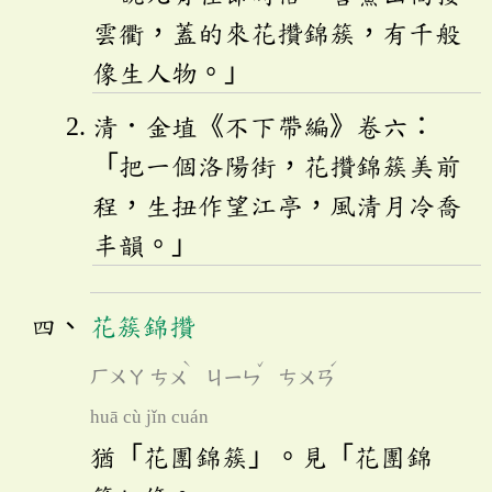
雲衢，蓋的來花攢錦簇，有千般
像生人物。」
清．金埴《不下帶編》卷六：
「把一個洛陽街，花攢錦簇美前
程，生扭作望江亭，風清月冷喬
丰韻。」
花簇錦攢
ˋ
ˇ
ˊ
ㄏㄨㄚ
ㄘㄨ
ㄐㄧㄣ
ㄘㄨㄢ
huā cù jǐn cuán
猶「花團錦簇」。見「花團錦