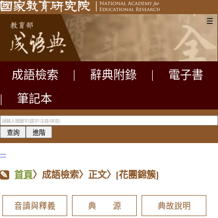
☰
成語檢索
|
辭典附錄
|
電子書
|
筆記本
:::
首頁
〉成語檢索〉正文〉
[花團錦簇]
音讀與釋義
典 源
典故說明