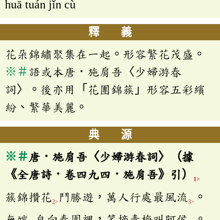
huā tuán jǐn cù
釋 義
花朵錦繡聚集在一起。形容繁花茂盛。
※
＃
語或本唐．施肩吾〈少婦游春
詞〉。後亦用「花團錦簇」形容五彩繽
紛、繁華美麗。
典 源
※
＃
唐．施肩吾〈少婦游春詞〉（據
《全唐詩．卷四九四．施肩吾》引）
1>
簇錦攢花
鬥勝遊，萬人行處最風流
。
2>
3>
無端
自向春園裡，笑摘青梅叫阿侯
。