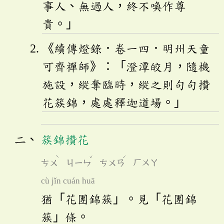
事人、無過人，終不喚作尊
貴。」
《續傳燈錄．卷一四．明州天童
可齊禪師》：「澄潭皎月，隨機
施設，縱奪臨時，縱之則句句攢
花簇錦，處處釋迦道場。」
簇錦攢花
ˋ
ˇ
ˊ
ㄘㄨ
ㄐㄧㄣ
ㄘㄨㄢ
ㄏㄨㄚ
cù jǐn cuán huā
猶「花團錦簇」。見「花團錦
簇」條。