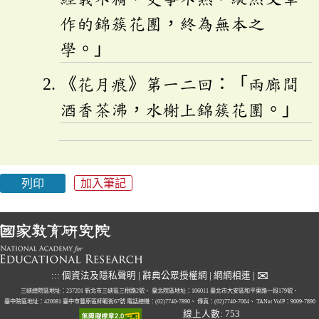
作的錦簇花團，終為無本之
學。」
《花月痕》第一二回：「兩廊間
酒香茶沸，水榭上錦簇花團。」
列印
加入筆記
✉
:::
個資法及隱私聲明
|
辭典公眾授權網
|
網網相連
|
三峽總院區地址：237201 新北市三峽區三樹路2號、
臺北院區地址：106011 臺北市大安區和平東路一段179號、
臺中院區地址：420081 臺中市豐原區師範街67號
電話總機：(02)7740-7890、
傳真：(02)7740-7064、
TANet VoIP：9009-7890
線上人數: 753