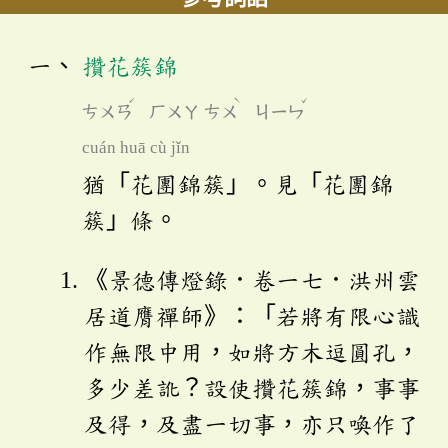
攢花簇錦
ˊ
ˋ
ˇ
ㄘㄨㄢ
ㄏㄨㄚ
ㄘㄨ
ㄐㄧㄣ
cuán huā cù jǐn
猶「花團錦簇」。見「花團錦
簇」條。
《景德傳燈錄．卷一七．洪州雲
居道膺禪師》：「若將有限心識
作無限中用，如將方木逗圓孔，
多少差訛？設使攢花簇錦，事事
及得，及盡一切事，亦只喚作了