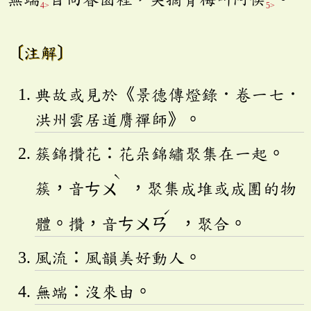
4>
5>
〔注解〕
典故或見於《景德傳燈錄．卷一七．
洪州雲居道膺禪師》。
簇錦攢花：花朵錦繡聚集在一起。
ˋ
簇，音
ㄘㄨ
，聚集成堆或成團的物
ˊ
體。攢，音
ㄘㄨㄢ
，聚合。
風流：風韻美好動人。
無端：沒來由。