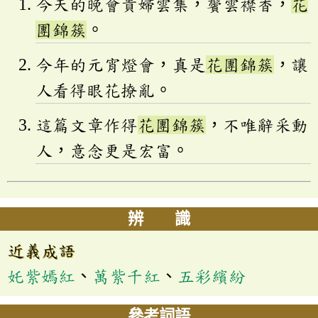
今天的晚會貴婦雲集，鬢雲襟香，
花
團錦簇
。
今年的元宵燈會，真是
花團錦簇
，讓
人看得眼花撩亂。
這篇文章作得
花團錦簇
，不唯辭采動
人，意念更是宏富。
辨 識
近義成語
奼紫嫣紅
、
萬紫千紅
、
五彩繽紛
參考詞語