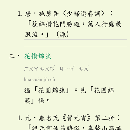
唐．施肩吾〈少婦遊春詞〉：
「簇錦攢花鬥勝遊，萬人行處最
風流。」（源）
花攢錦簇
ˊ
ˇ
ˋ
ㄏㄨㄚ
ㄘㄨㄢ
ㄐㄧㄣ
ㄘㄨ
huā cuán jǐn cù
猶「花團錦簇」。見「花團錦
簇」條。
元．無名氏《賀元宵》第二折：
「說元宵佳節時俗，喜鰲山高接