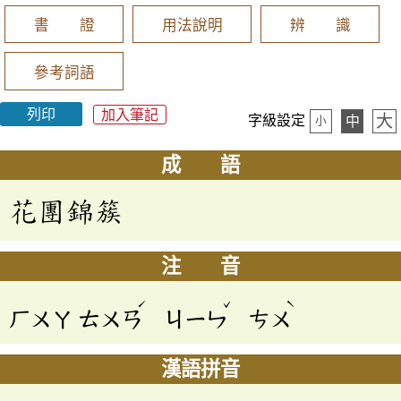
書 證
用法說明
辨 識
參考詞語
列印
加入筆記
大
字級設定
中
小
成 語
花團錦簇
注 音
ˊ
ˇ
ˋ
ㄏㄨㄚ
ㄊㄨㄢ
ㄐㄧㄣ
ㄘㄨ
漢語拼音