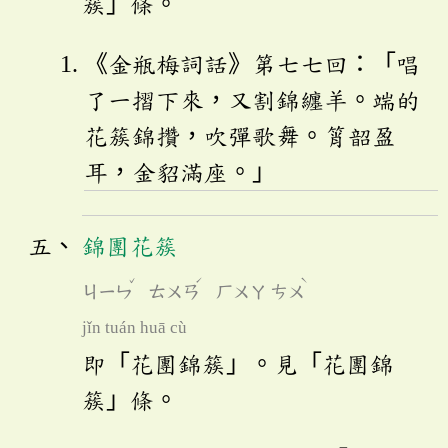
簇」條。
《金瓶梅詞話》第七七回：「唱
了一摺下來，又割錦纏羊。端的
花簇錦攢，吹彈歌舞。筲韶盈
耳，金貂滿座。」
錦團花簇
ˇ
ˊ
ˋ
ㄐㄧㄣ
ㄊㄨㄢ
ㄏㄨㄚ
ㄘㄨ
jǐn tuán huā cù
即「花團錦簇」。見「花團錦
簇」條。