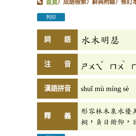
首頁
〉成語檢索〉辭典附錄〉修訂
列印
水木明瑟
詞 語
ˇ
ˋ
注 音
ㄕㄨㄟ
ㄇㄨ
漢語拼音
shuǐ mù míng sè
形容林木泉水優
釋 義
桐，負日俯仰，