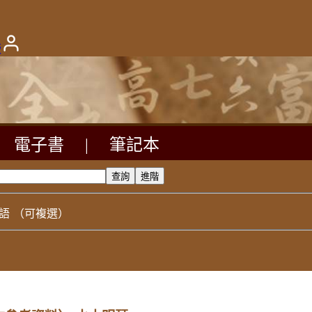
版
電子書
|
筆記本
語
（可複選）