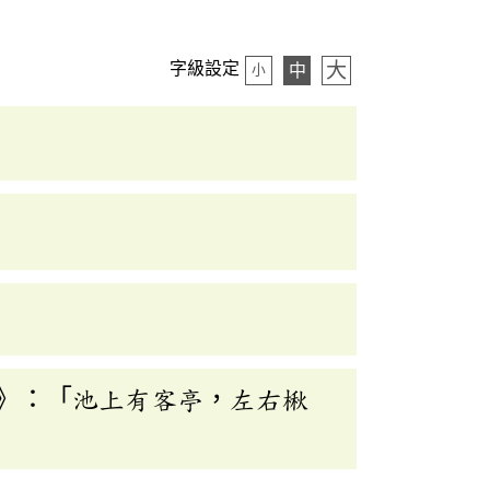
大
字級設定
中
小
》：「池上有客亭，左右楸