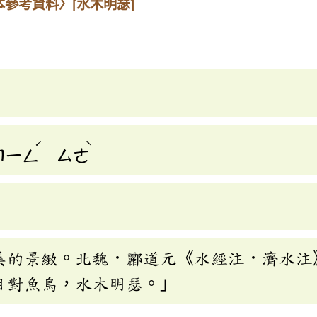
本參考資料〉
[水木明瑟]
ˊ
ˋ
ㄇㄧㄥ
ㄙㄜ
美的景緻。北魏．酈道元《水經注．濟水注
目對魚鳥，水木明瑟。」