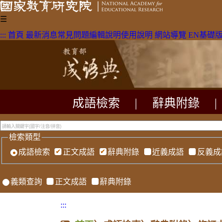
☰
:::
首頁
最新消息
常見問題
編輯說明
使用說明
網站導覽
EN
基礎
成語檢索
|
辭典附錄
|
檢索類型
成語檢索
正文成語
辭典附錄
近義成語
反義成
義類查詢
正文成語
辭典附錄
:::