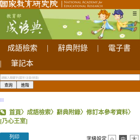
☰
成語檢索
|
辭典附錄
|
電子書
|
筆記本
:::
首頁
〉成語檢索〉辭典附錄〉修訂本參考資料〉
[乃心王室]
列印
大
字級設定
中
小