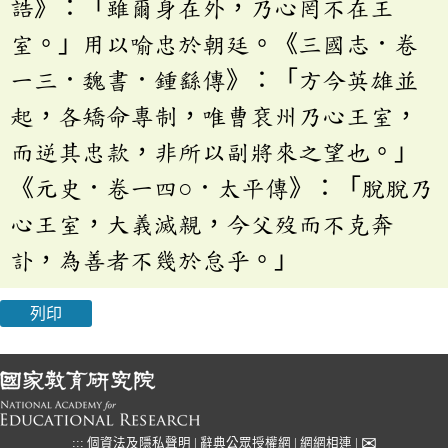
誥》：「雖爾身在外，乃心罔不在王
室。」用以喻忠於朝廷。《三國志．卷
一三．魏書．鍾繇傳》：「方今英雄並
起，各矯命專制，唯曹袞州乃心王室，
而逆其忠款，非所以副將來之望也。」
《元史．卷一四○．太平傳》：「脫脫乃
心王室，大義滅親，今父歿而不克奔
訃，為善者不幾於怠乎。」
列印
✉
:::
個資法及隱私聲明
|
辭典公眾授權網
|
網網相連
|