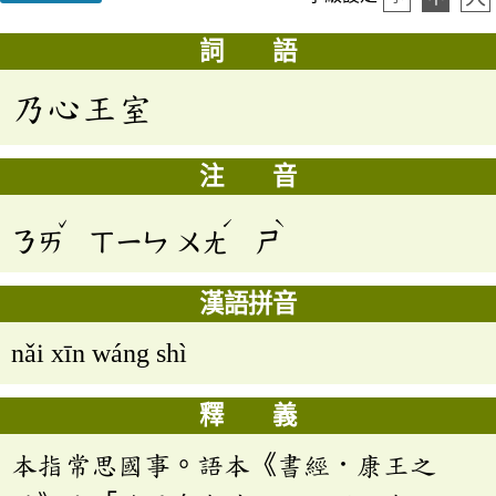
詞 語
乃心王室
注 音
ˇ
ˊ
ˋ
ㄋㄞ
ㄒㄧㄣ
ㄨㄤ
ㄕ
漢語拼音
nǎi xīn wáng shì
釋 義
本指常思國事。語本《書經．康王之