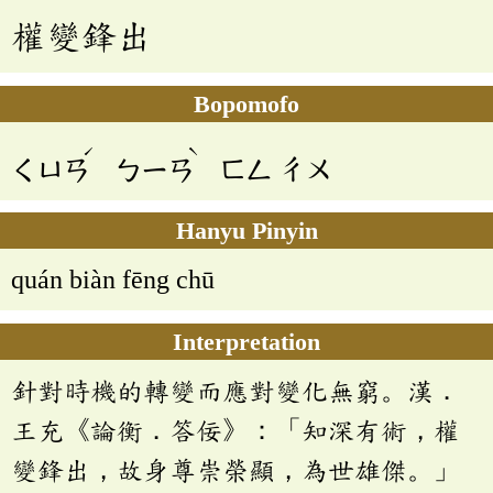
權變鋒出
Bopomofo
ˊ
ˋ
ㄑㄩㄢ
ㄅㄧㄢ
ㄈㄥ
ㄔㄨ
Hanyu Pinyin
quán biàn fēng chū
Interpretation
針對時機的轉變而應對變化無窮。漢．
王充《論衡．答佞》：「知深有術，權
變鋒出，故身尊崇榮顯，為世雄傑。」