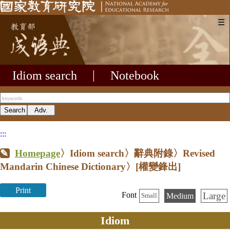
☰
Idiom search
|
Notebook
:::
Homepage
〉Idiom search〉辭典附錄〉Revised
Mandarin Chinese Dictionary〉
[權變鋒出]
Print
Large
Font
Medium
Small
Idiom