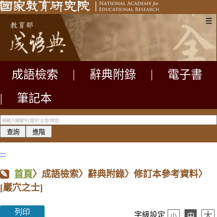
☰
成語檢索
|
辭典附錄
|
電子書
|
筆記本
:::
首頁
〉成語檢索〉辭典附錄〉修訂本參考資料〉
[巖穴之士]
列印
大
字級設定
中
小