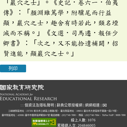
「巖穴之士」。《史記．卷六一．伯夷
傳》：「顏淵雖篤學，附驥尾而行益
顯，巖穴之士，趣舍有時若此，類名堙
滅而不稱。」《文選．司馬遷．報任少
卿書》：「次之，又不能拾遺補闕，招
賢進能，顯巖穴之士。」
列印
✉
:::
個資法及隱私聲明
|
辭典公眾授權網
|
網網相連
|
三峽總院區地址：237201 新北市三峽區三樹路2號、
臺北院區地址：106011 臺北市大安區和平東路一段179號、
臺中院區地址：420081 臺中市豐原區師範街67號
電話總機：(02)7740-7890、
傳真：(02)7740-7064、
TANet VoIP：9009-7890
線上人數: 1076
累積總人次: 204846005