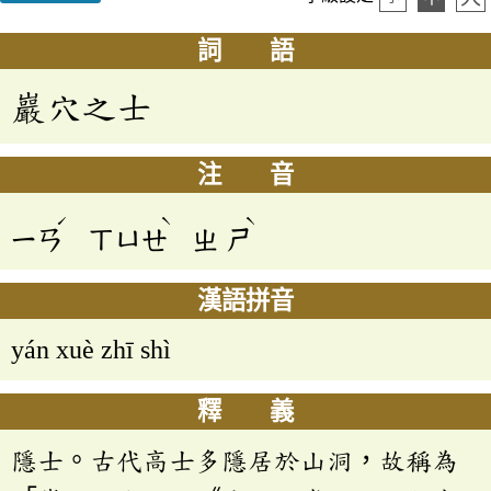
詞 語
巖穴之士
注 音
ˊ
ˋ
ˋ
ㄧㄢ
ㄒㄩㄝ
ㄓ
ㄕ
漢語拼音
yán xuè zhī shì
釋 義
隱士。古代高士多隱居於山洞，故稱為