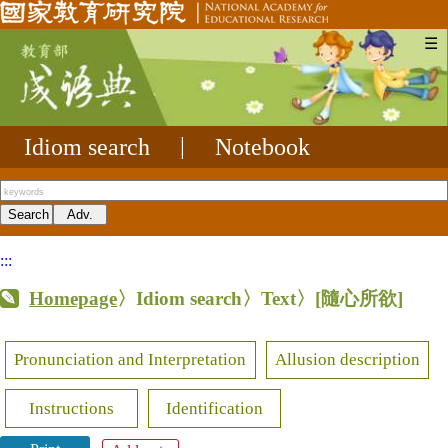
☰
Idiom search
|
Notebook
:::
Homepage
〉Idiom search〉Text〉
[隨心所欲]
Pronunciation and Interpretation
Allusion description
Instructions
Identification