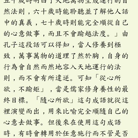
五十歲時明白了天地萬物生成運行的自
然法則，六十歲時能聆聽並了解他人話
中的真義，七十歲時則能完全順從自己
的心意做事，而且不會踰越法度。」由
孔子這段話可以得知，當人修養到極
致，萬事萬物的道理了然於胸，自身的
行為會自然而然地容入天地運行的法
則，而不會有所違逆。可知「從心所
欲，不踰矩」，當是儒家修身養性的最
終目標。「隨心所欲」這句成語就從這
裡演變而出，用來比喻完全順隨自己的
心意去做事。但後來在使用這句成語
時，有時會轉用於任意施行而不管是否