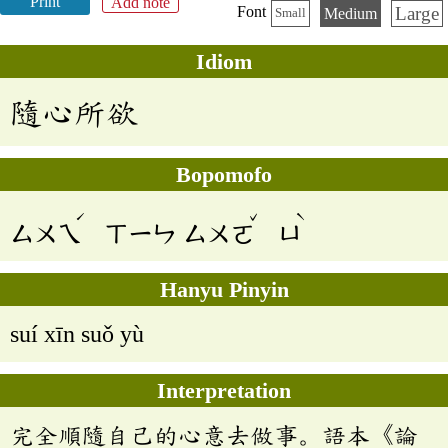
Print
Add note
Large
Font
Medium
Small
Idiom
隨心所欲
Bopomofo
ˊ
ˇ
ˋ
ㄙㄨㄟ
ㄒㄧㄣ
ㄙㄨㄛ
ㄩ
Hanyu Pinyin
suí xīn suǒ yù
Interpretation
完全順隨自己的心意去做事。語本《論