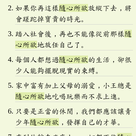
如果你再這樣
隨心所欲
放縱下去，將
會蹉跎掉寶貴的時光。
踏入社會後，再也不能像從前那樣
隨
心所欲
地放任自己了。
每個人都想過
隨心所欲
的生活，卻很
少人能夠擺脫現實的束縛。
家中富有加上父母的溺愛，小王總是
隨心所欲
地吃喝玩樂而不求上進。
只要是正當的休閒，我們都應該讓青
少年
隨心所欲
，發揮自己的才華。