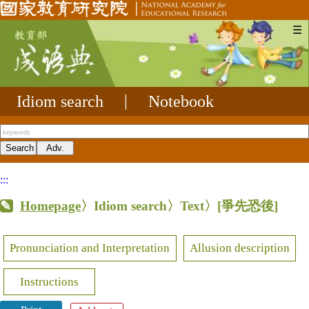
☰
Idiom search
|
Notebook
:::
Homepage
〉Idiom search〉Text〉
[爭先恐後]
Pronunciation and Interpretation
Allusion description
Instructions