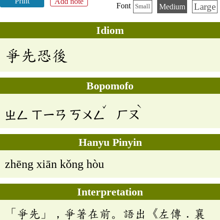
Print
Add note
Large
Font
Medium
Small
Idiom
爭先恐後
Bopomofo
ˇ
ˋ
ㄓㄥ
ㄒㄧㄢ
ㄎㄨㄥ
ㄏㄡ
Hanyu Pinyin
zhēng xiān kǒng hòu
Interpretation
「爭先」，爭著在前。語出《左傳．襄