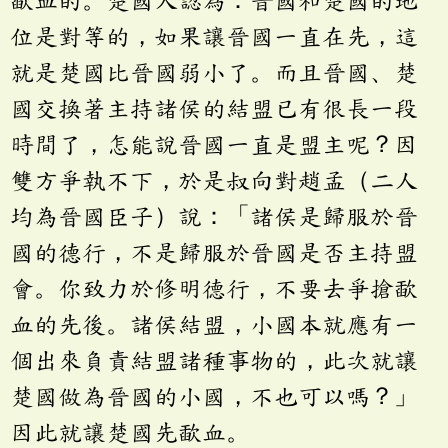
歃血的。楚國人認為：晉國和楚國的地
位是對等的，如果讓晉國一直在先，這
就是楚國比晉國弱小了。而且晉國、楚
國交換著主持諸侯的結盟已有很長一段
時間了，怎能說晉國一直是盟主呢？因
雙方爭執不下，於是叔向對趙孟（二人
均為晉國臣子）說：「諸侯是歸服於晉
國的德行，不是歸服於晉國是否主持盟
會。你致力於修明德行，不要去爭搶歃
血的先後。諸侯結盟，小國本就應有一
個出來負責結盟諸種事物的，此次就讓
楚國做為晉國的小國，不也可以嗎？」
因此就讓楚國先歃血。