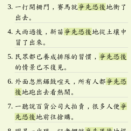
一打開柵門，賽馬就
爭先恐後
地衝了
出去。
大雨過後，新苗
爭先恐後
地從土壤中
冒了出來。
民眾都已養成排隊的習慣，
爭先恐後
的情景已不復見。
外面忽然鑼鼓喧天，所有人都
爭先恐
後
地跑出去看熱鬧。
一聽說百貨公司大拍賣，很多人便
爭
先恐後
地前往搶購。
明星一出現，記者們就
爭先恐後
地提