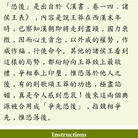
「恐後」是出自於《漢書．卷一四．諸
侯王表》，內容是說王莽在西漢末年
時，已察知漢朝即將走到盡頭，國力衰
微，因而心生貪念，以外戚的權勢，作
威作福，行使命令。其他的諸侯王看到
這樣的局勢，都紛紛向王莽致上最敬
禮，爭相奉上印璽，惟恐落於他人之
後，有的則歌頌王莽的功德，極盡諂
媚，真是令人感到悲哀！後來這兩個典
源被合用成「爭先恐後」，指競相爭
先，惟恐落後。
Instructions