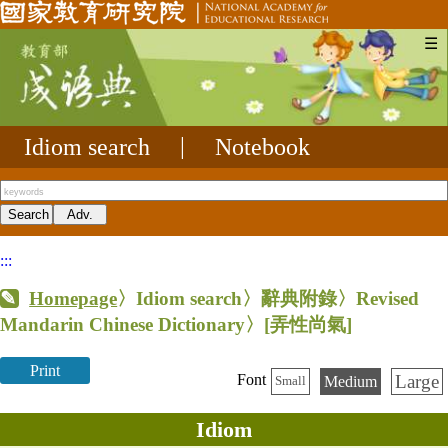
☰
Idiom search
|
Notebook
:::
Homepage
〉Idiom search〉辭典附錄〉Revised
Mandarin Chinese Dictionary〉
[弄性尚氣]
Print
Large
Font
Medium
Small
Idiom