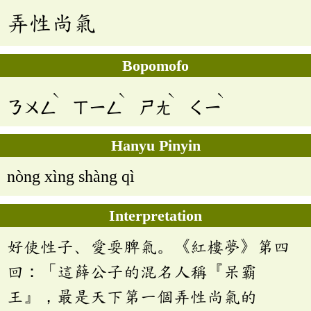
弄性尚氣
Bopomofo
ˋ
ˋ
ˋ
ˋ
ㄋㄨㄥ
ㄒㄧㄥ
ㄕㄤ
ㄑㄧ
Hanyu Pinyin
nòng xìng shàng qì
Interpretation
好使性子、愛耍脾氣。《紅樓夢》第四
回：「這薛公子的混名人稱『呆霸
王』，最是天下第一個弄性尚氣的