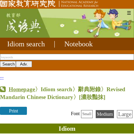
☰
Idiom search
|
Notebook
:::
Homepage
〉Idiom search〉辭典附錄〉Revised
Mandarin Chinese Dictionary〉
[濃妝豔抹]
Print
Large
Font
Medium
Small
Idiom