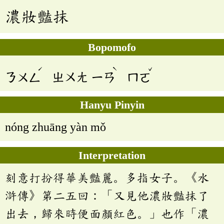
濃妝豔抹
Bopomofo
ˊ
ˋ
ˇ
ㄋㄨㄥ
ㄓㄨㄤ
ㄧㄢ
ㄇㄛ
Hanyu Pinyin
nóng zhuāng yàn mǒ
Interpretation
刻意打扮得華美豔麗。多指女子。《水
滸傳》第二五回：「又見他濃妝豔抹了
出去，歸來時便面顏紅色。」也作「濃