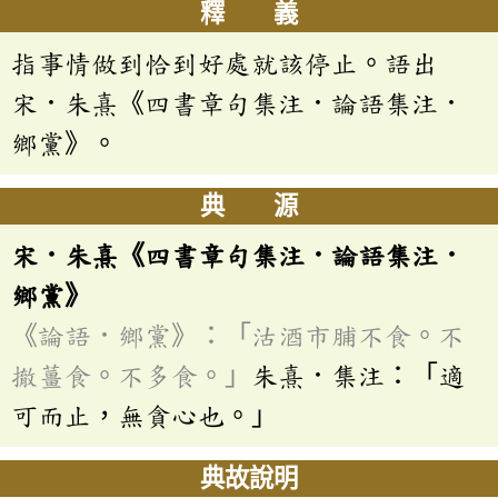
釋 義
指事情做到恰到好處就該停止。語出
宋．朱熹《四書章句集注．論語集注．
鄉黨》。
典 源
宋．朱熹《四書章句集注．論語集注．
鄉黨》
《論語．鄉黨》：「沽酒市脯不食。不
撤薑食。不多食。」
朱熹．集注：「適
可而止，無貪心也。」
典故說明