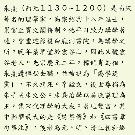
朱熹（西元１１３０∼１２００）是南宋
著名的理學家，高宗紹興十八年進士，
累官至寶文閣待制。他平日致力講學著
述，曾重建修復白鹿洞書院，為講學之
所。晚年築草堂於雲谷山，因此又號雲
谷老人。光宗慶元二年，韓侂胄為相，
朱熹遭彈劾去職，並被視為「偽學逆
黨」，不久病死。卒諡文，後世尊稱為
朱子或朱文公。朱熹治學以居敬窮理為
主，集宋代理學的大成。著述豐富，其
中影響最大的是《詩集傳》和《四書章
句集注》，後者為元、明、清三朝科舉