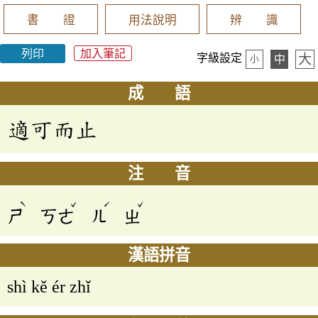
書 證
用法說明
辨 識
列印
加入筆記
大
字級設定
中
小
成 語
適可而止
注 音
ˋ
ˇ
ˊ
ˇ
ㄕ
ㄎㄜ
ㄦ
ㄓ
漢語拼音
shì kě ér zhǐ