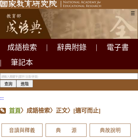
☰
成語檢索
|
辭典附錄
|
電子書
|
筆記本
:::
首頁
〉成語檢索〉正文〉
[適可而止]
音讀與釋義
典 源
典故說明