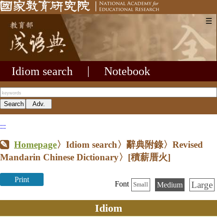
☰
Idiom search
|
Notebook
:::
Homepage
〉Idiom search〉辭典附錄〉Revised
Mandarin Chinese Dictionary〉
[積薪厝火]
Print
Large
Font
Medium
Small
Idiom