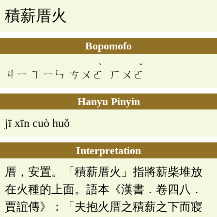
積薪厝火
Bopomofo
ˋ
ˇ
ㄐㄧ
ㄒㄧㄣ
ㄘㄨㄛ
ㄏㄨㄛ
Hanyu Pinyin
jī xīn cuò huǒ
Interpretation
厝，安置。「積薪厝火」指將薪柴堆放
在火種的上面。語本《漢書．卷四八．
賈誼傳》：「夫抱火厝之積薪之下而寢