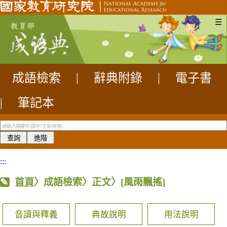
☰
成語檢索
|
辭典附錄
|
電子書
|
筆記本
:::
首頁
〉成語檢索〉正文〉
[風雨飄搖]
音讀與釋義
典故說明
用法說明