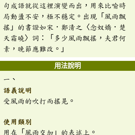
句成語就從這裡演變而出，用來比喻時
局動盪不安，極不穩定。出現「風雨飄
搖」的書證如宋．鄭清之〈念奴嬌．楚
天霜曉〉詞：「多少風雨飄搖，夫君何
素，晚節應難改。」
用法說明
一、
語義說明
受風雨的吹打而搖晃。
使用類別
用在「風雨交加」的表述上。