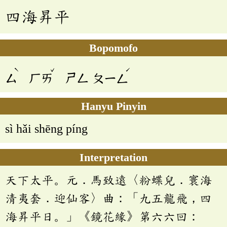
四海昇平
Bopomofo
ˋ
ˇ
ˊ
ㄙ
ㄏㄞ
ㄕㄥ
ㄆㄧㄥ
Hanyu Pinyin
sì hǎi shēng píng
Interpretation
天下太平。元．馬致遠〈粉蝶兒．寰海
清夷套．迎仙客〉曲：「九五龍飛，四
海昇平日。」《鏡花緣》第六六回：