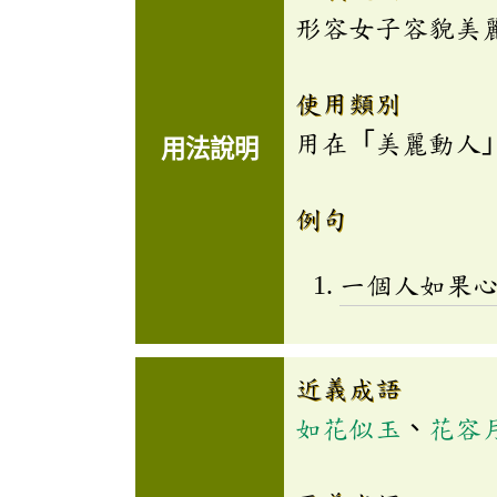
形容女子容貌美
使用類別
用在「美麗動人
用法說明
例句
一個人如果
近義成語
如花似玉
、
花容