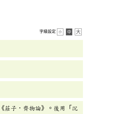
大
字級設定
中
小
《莊子．齊物論》。後用「沉