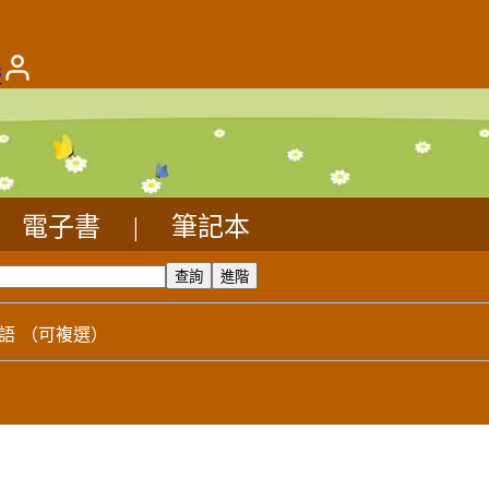
版
電子書
|
筆記本
語
（可複選）