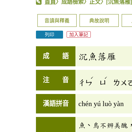
首頁
〉成語檢索〉正文〉
[沉魚落雁
音讀與釋義
典故說明
列印
加入筆記
沉魚落雁
成 語
ˊ
ˊ
注 音
ㄔㄣ
ㄩ
ㄌㄨ
漢語拼音
chén yú luò yàn
魚、鳥不辨美醜