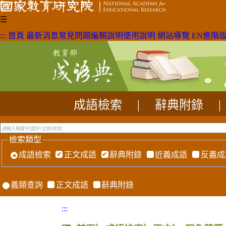
☰
:::
首頁
最新消息
常見問題
編輯說明
使用說明
網站導覽
EN
進階
成語檢索
|
辭典附錄
|
檢索類型
成語檢索
正文成語
辭典附錄
近義成語
反義成
義類查詢
正文成語
辭典附錄
:::