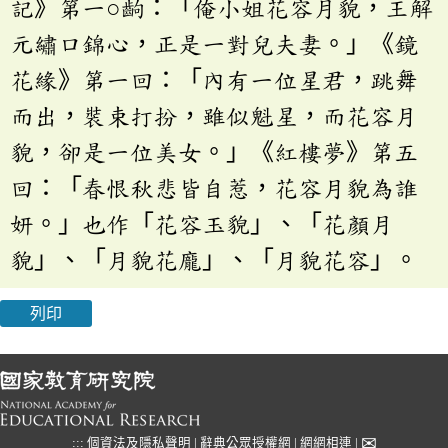
記》第一○齣：「俺小姐花容月貌，王解
元繡口錦心，正是一對兒夫妻。」《鏡
花緣》第一回：「內有一位星君，跳舞
而出，裝束打扮，雖似魁星，而花容月
貌，卻是一位美女。」《紅樓夢》第五
回：「春恨秋悲皆自惹，花容月貌為誰
妍。」也作「花容玉貌」、「花顏月
貌」、「月貌花龐」、「月貌花容」。
列印
✉
:::
個資法及隱私聲明
|
辭典公眾授權網
|
網網相連
|