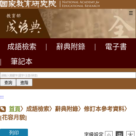
☰
成語檢索
|
辭典附錄
|
電子書
|
筆記本
:::
首頁
〉成語檢索〉辭典附錄〉修訂本參考資料〉
[花容月貌]
列印
大
字級設定
中
小