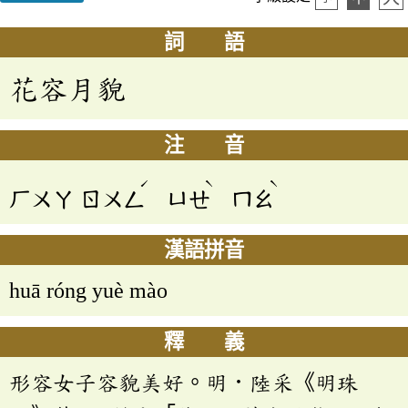
詞 語
花容月貌
注 音
ˊ
ˋ
ˋ
ㄏㄨㄚ
ㄖㄨㄥ
ㄩㄝ
ㄇㄠ
漢語拼音
huā róng yuè mào
釋 義
形容女子容貌美好。明．陸采《明珠