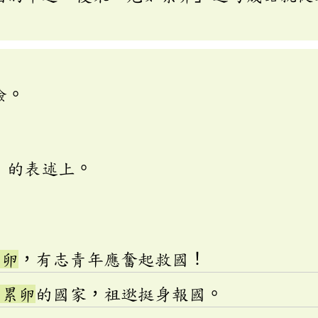
險。
」的表述上。
累卵
，有志青年應奮起救國！
如累卵
的國家，祖逖挺身報國。