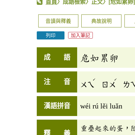
首頁
〉成語檢索〉正文〉
[危如累卵
音讀與釋義
典故說明
列印
加入筆記
危如累卵
成 語
ˊ
ˊ
注 音
ㄨㄟ
ㄖㄨ
ㄌ
漢語拼音
wéi rú lěi luǎn
重疊起來的蛋，
釋 義