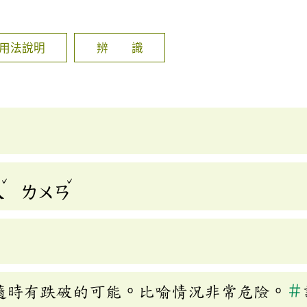
]
用法說明
辨 識
ˇ
ˇ
ㄟ
ㄌㄨㄢ
隨時有跌破的可能。比喻情況非常危險。
＃