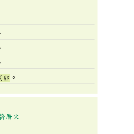
。
。
。
累卵
。
薪厝火