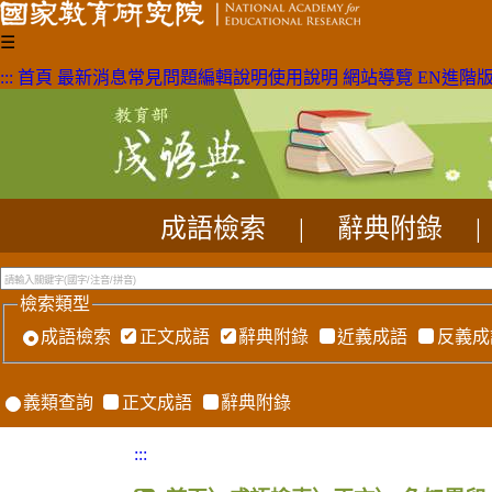
☰
:::
首頁
最新消息
常見問題
編輯說明
使用說明
網站導覽
EN
進階
成語檢索
|
辭典附錄
|
檢索類型
成語檢索
正文成語
辭典附錄
近義成語
反義成
義類查詢
正文成語
辭典附錄
:::