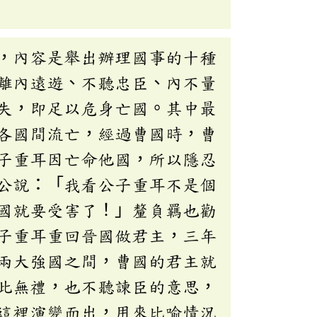
，內容是舉出辦理國事的十種
離內遠遊、不聽忠臣、內不量
失，即足以危身亡國。其中最
各國間流亡，經過曹國時，曹
子重耳因亡命他國，所以隱忍
公說：「我看公子重耳不是個
國就要受害了！」釐負羈也勸
子重耳重回晉國做君主，三年
兩大強國之間，曹國的君主就
此無禮，也不聽諫臣的意思，
這裡演變而出，用來比喻情況