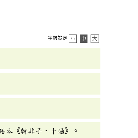
大
字級設定
中
小
語本《韓非子．十過》。