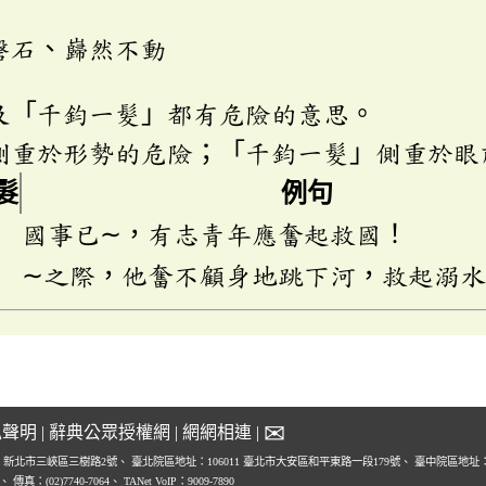
磐石、巋然不動
及「千鈞一髮」都有危險的意思。
側重於形勢的危險；「千鈞一髮」側重於眼
髮
例句
國事已∼，有志青年應奮起救國！
∼之際，他奮不顧身地跳下河，救起溺
✉
私聲明
|
辭典公眾授權網
|
網網相連
|
1 新北市三峽區三樹路2號、
臺北院區地址：106011 臺北市大安區和平東路一段179號、
臺中院區地址：4
0、
傳真：(02)7740-7064、
TANet VoIP：9009-7890