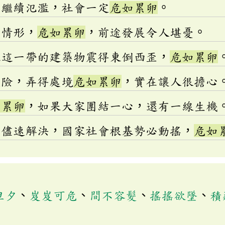
品繼續氾濫，社會一定
危如累卵
。
營情形，
危如累卵
，前途發展令人堪憂。
把這一帶的建築物震得東倒西歪，
危如累卵
走險，弄得處境
危如累卵
，實在讓人很擔心
如累卵
，如果大家團結一心，還有一線生機
不儘速解決，國家社會根基勢必動搖，
危如
旦夕
、
岌岌可危
、
間不容髮
、
搖搖欲墜
、
積