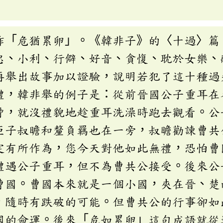
作「危猶累卵」。《韓非子》的〈十過〉篇
忠、小利、行僻、好音、貪愎、耽於女樂、
再舉出故事加以證驗，說明若犯了這十種過
禮，韓非舉的例子是：從前晉國公子重耳在
脅，就沒禮貌地趁重耳洗澡時跑去觀看。公
臣子叔瞻和釐負羈也在一旁，叔瞻勸諫曹共
定有所作為，您今天對他如此無禮，恐怕曹
禮遇公子重耳，但不為曹共公接受。後來公
曹國。曹國本來就是一個小國，夾在晉、楚
，隨時有跌破的可能。但曹共公的行事卻如
國的命運。後來「危如累卵」這句成語就從