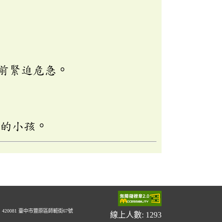
前緊迫危急。
水的小孩。
20081 臺中市豐原區師範街67號
線上人數: 1293