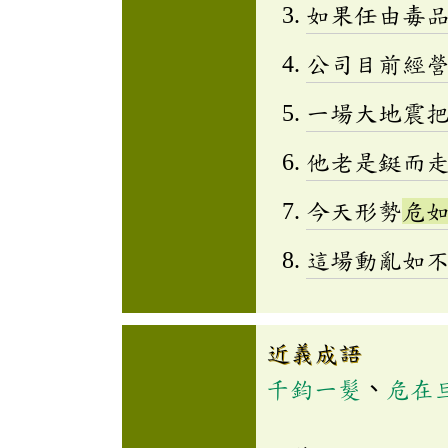
如果任由毒
公司目前經
一場大地震
他老是鋌而
今天形勢
危
這場動亂如
近義成語
千鈞一髮
、
危在