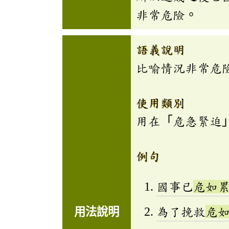
非常危險。
語義說明
比喻情況非常危
使用類別
用在「危急緊迫
例句
國事已
危如
為了挽救
危
用法說明