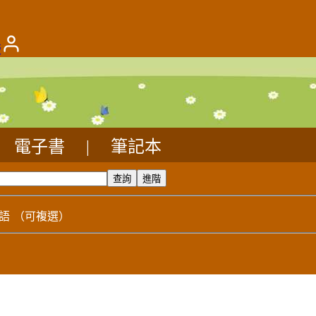
版
電子書
|
筆記本
語
（可複選）