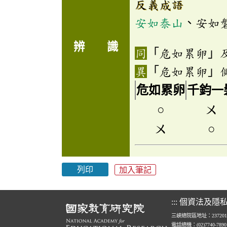
反義成語
安如泰山
、安如
辨 識
「危如累卵」
「危如累卵」
危如累卵
千鈞一
○
ㄨ
ㄨ
○
列印
加入筆記
:::
個資法及隱
三峽總院區地址：23720
電話總機：(02)7740-789