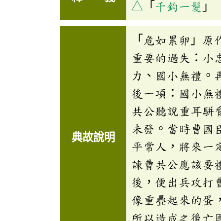
△
「
千鈞一髮
」
「危如累卵」原
重要的過失：小
力、國小無禮。
後一項：國小無
共公聽說重耳駢
未發。當時曹國
典故說明
平常人，將來一
諫曹共公應該要
後，便出兵攻打
像重疊起來的蛋
所以造成之後亡