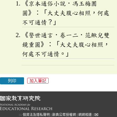
《京本通俗小說．馮玉梅團
圓》：「大丈夫腹心相照，何處
不可通情？」
《警世通言．卷一二．范鰍兒雙
鏡重圓》：「大丈夫腹心相照，
何處不可通情。」
列印
加入筆記
✉
:::
個資法及隱私聲明
|
辭典公眾授權網
|
網網相連
|