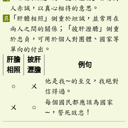
人赤誠，以真心相待的意思。
「肝膽相照」側重於坦誠，並常用在
兩人之間的關係；「披肝瀝膽」側重
於忠貞，可用於個人對團體、國家等
單向的付出。
肝膽
披肝
例句
相照
瀝膽
他是我∼的至交，我絕對
○
ㄨ
信得過。
每個國民都應該為國家
ㄨ
○
∼，誓死效忠！