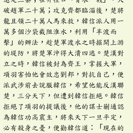
破趙軍二十萬；攻克齊都臨淄後，楚將
龍且領二十萬人馬來救，韓信派人用一
萬多個沙袋截阻淮水，利用「半渡而
擊」的辦法，趁楚軍渡水之時掘開上游
的堤防，將楚軍沖得大潰四逃。楚漢對
立之時，韓信被封為齊王，掌握大軍，
項羽害怕他會效忠劉邦，對抗自己，便
派武涉前去說服韓信，希望他能反漢聯
楚，三分天下，但遭到韓信拒絕。韓信
拒絕了項羽的提議後，他的謀士蒯通認
為韓信功高震主，將來天下一旦平定，
必有殺身之憂，便勸韓信道：「現在的