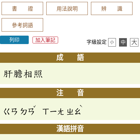
書 證
用法說明
辨 識
參考詞語
列印
加入筆記
大
字級設定
中
小
成 語
肝膽相照
注 音
ˇ
ˋ
ㄍㄢ
ㄉㄢ
ㄒㄧㄤ
ㄓㄠ
漢語拼音