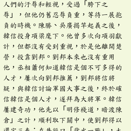
人們的汙辱和輕視，受過「胯下之
辱」，但他仍舊忍辱負重，等待一展抱
負的時機。陳勝、吳廣揭竿起義之後，
韓信投身項梁麾下。他曾多次向項羽獻
計，但都沒有受到重視，於是他離開楚
營，投靠劉邦。劉邦本來也沒有重用
他，丞相蕭何知道韓信是個不可多得的
人才，屢次向劉邦推薦，劉邦將信將
疑，與韓信討論軍國大事之後，終於確
信韓信是個人才，遂拜為大將軍。韓信
屢建奇功，他先以「明修棧道，暗渡陳
倉」之計，順利取下關中，使劉邦得以
還定三秦；在井徑口「背水一戰」，大