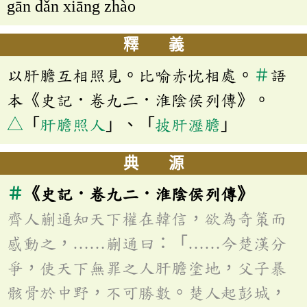
gān dǎn xiāng zhào
釋 義
以肝膽互相照見。比喻赤忱相處。
＃
語
本《史記．卷九二．淮陰侯列傳》。
△
「
肝膽照人
」、「
披肝瀝膽
」
典 源
＃
《史記．卷九二．淮陰侯列傳》
齊人蒯通知天下權在韓信，欲為奇策而
感動之，……蒯通曰：「……今楚漢分
爭，使天下無罪之人肝膽塗地，父子暴
骸骨於中野，不可勝數。楚人起彭城，