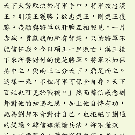
天下大勢取決於將軍手中，將軍效忠漢
王，則漢王獲勝；效忠楚王，則楚王獲
勝。我願與將軍以肝膽互相照見，一片
赤誠，貢獻我的所有智慧，只怕將軍不
能信任我。今日項王一旦敗亡，漢王接
下來所要對付的便是將軍。將軍不如保
持中立，與兩王三分天下，鼎足而立。
這樣一來，不但將軍可保全自身，天下
百姓也可免於戰禍。」然而韓信感念劉
邦對他的知遇之恩，加上他自恃有功，
認為劉邦不會對付自己，也拒絕了蒯通
的提議。韓信雖深諳兵法，卻不懂政