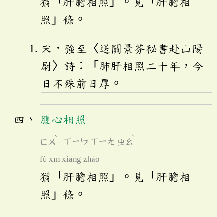
猶「肝膽相照」。見「肝膽相
照」條。
宋．強至〈送關景芬秘書赴山陽
尉〉詩：「肺肝相照二十年，今
日不殊前日厚。
腹心相照
ˋ
ˋ
ㄈㄨ
ㄒㄧㄣ
ㄒㄧㄤ
ㄓㄠ
fù xīn xiāng zhào
猶「肝膽相照」。見「肝膽相
照」條。