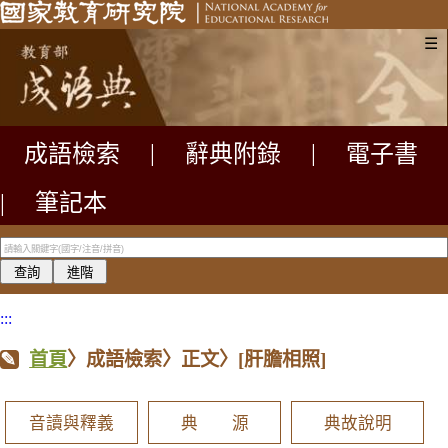
☰
成語檢索
|
辭典附錄
|
電子書
|
筆記本
:::
首頁
〉成語檢索〉正文〉
[肝膽相照]
音讀與釋義
典 源
典故說明