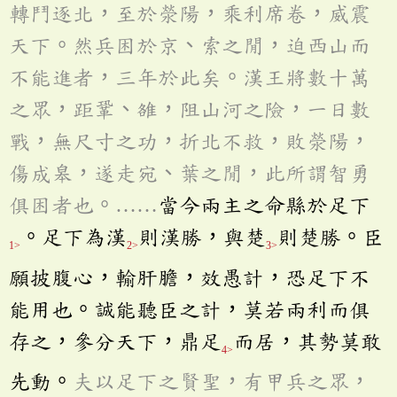
轉鬥逐北，至於滎陽，乘利席卷，威震
天下。然兵困於京、索之閒，迫西山而
不能進者，三年於此矣。漢王將數十萬
之眾，距鞏、雒，阻山河之險，一日數
戰，無尺寸之功，折北不救，敗滎陽，
傷成皋，遂走宛、葉之閒，此所謂智勇
俱困者也。……
當今兩主之命縣於足下
。足下為漢
則漢勝，與楚
則楚勝。臣
1>
2>
3>
願披腹心，輸肝膽，效愚計，恐足下不
能用也。誠能聽臣之計，莫若兩利而俱
存之，參分天下，鼎足
而居，其勢莫敢
4>
先動。
夫以足下之賢聖，有甲兵之眾，