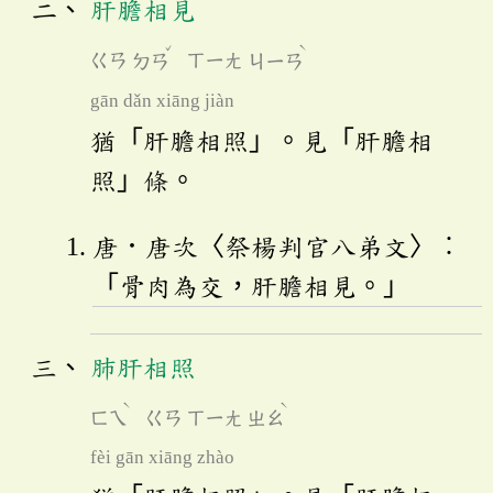
肝膽相見
ˇ
ˋ
ㄍㄢ
ㄉㄢ
ㄒㄧㄤ
ㄐㄧㄢ
gān dǎn xiāng jiàn
猶「肝膽相照」。見「肝膽相
照」條。
唐．唐次〈祭楊判官八弟文〉︰
「骨肉為交，肝膽相見。」
肺肝相照
ˋ
ˋ
ㄈㄟ
ㄍㄢ
ㄒㄧㄤ
ㄓㄠ
fèi gān xiāng zhào