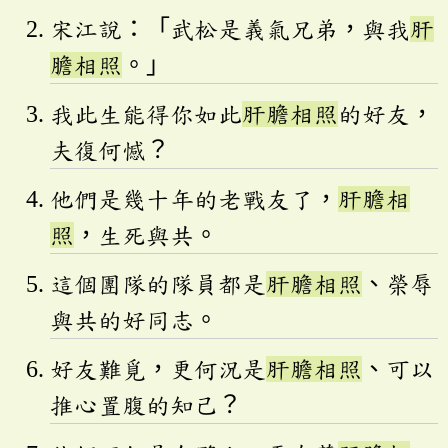
宋江說：「武松是義氣兄弟，與我
肝
膽相照
。」
我此生能得你如此
肝膽相照
的好友，
夫復何憾？
他們是幾十年的老戰友了，
肝膽相
照
，生死與共。
這個團隊的隊員都是
肝膽相照
、榮辱
與共的好同志。
好友難覓，更何況是
肝膽相照
、可以
推心置腹的知己？