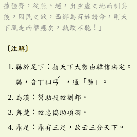
據彊齊，從燕、趙，出空虛之地而制其
後，因民之欲，西鄉為百姓請命，則天
下風走而響應矣，孰敢不聽！」
〔注解〕
縣於足下：指天下大勢由韓信決定。
ˊ
縣，音
ㄒㄩㄢ
，通「懸」。
為漢：幫助投效劉邦。
與楚：效忠協助項羽。
鼎足：鼎有三足，故云三分天下。