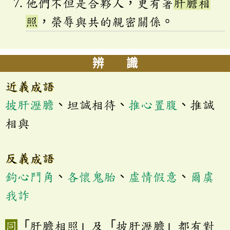
他們不但是合夥人，更有著
肝膽相
照
，榮辱與共的親密關係。
辨 識
近義成語
披肝瀝膽
、坦誠相待、
推心置腹
、推誠
相與
反義成語
鉤心鬥角
、
各懷鬼胎
、
虛情假意
、
爾虞
我詐
「肝膽相照」及「披肝瀝膽」都有對