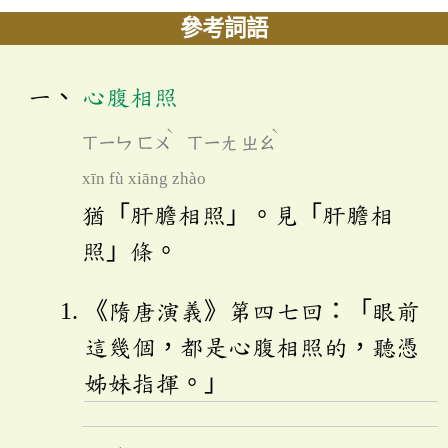
參考詞語
心腹相照
ˋ
ˋ
ㄒㄧㄣ
ㄈㄨ
ㄒㄧㄤ
ㄓㄠ
xīn fù xiāng zhào
猶「肝膽相照」。見「肝膽相
照」條。
《隋唐演義》第四七回：「眼前
這幾個，都是心腹相照的，聽憑
姊妹指揮。」