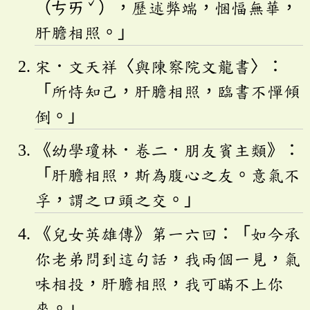
ˇ
（ㄘㄞ
），歷述弊端，悃愊無華，
肝膽相照。」
宋．文天祥〈與陳察院文龍書〉：
「所恃知己，肝膽相照，臨書不憚傾
倒。」
《幼學瓊林．卷二．朋友賓主類》：
「肝膽相照，斯為腹心之友。意氣不
孚，謂之口頭之交。」
《兒女英雄傳》第一六回：「如今承
你老弟問到這句話，我兩個一見，氣
味相投，肝膽相照，我可瞞不上你
來。」