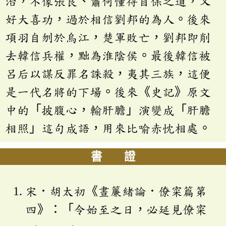
治，不像張良、蕭何懂得自保之道，又
好大喜功，過於相信劉邦的為人。後來
項羽自刎於烏江，楚軍敗亡，劉邦即削
去韓信兵權，黜為淮陰侯。最後韓信被
呂后以謀反罪名誅殺，夷其三族，這便
是一代名將的下場。後來《史記》原文
中的「披腹心，輸肝膽」演變成「肝膽
相照」這句成語，用來比喻赤忱相處。
書 證
宋．胡太初《晝簾緒論．僚寀篇第
四》：「令始至之日，必延見僚寀