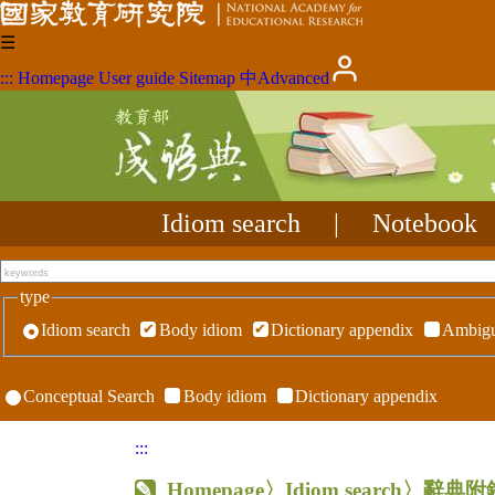
☰
:::
Homepage
User guide
Sitemap
中
Advanced
Idiom search
|
Notebook
type
Idiom search
Body idiom
Dictionary appendix
Ambigu
Conceptual Search
Body idiom
Dictionary appendix
:::
Homepage
〉Idiom search〉辭典附錄〉R