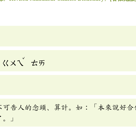
ˇ
ㄍㄨㄟ
ㄊㄞ
不可告人的念頭、算計。如：「本來說好合
了。」