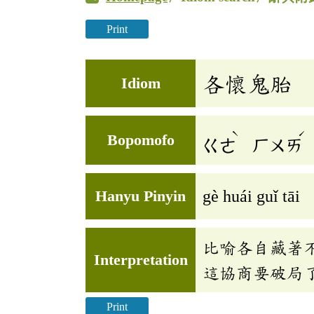
Print
各懷鬼胎
Idiom
ˋ
ˊ
Bopomofo
ㄍㄜ
ㄏㄨㄞ
Hanyu Pinyin
gè huái guǐ tāi
比喻各自藏著
Interpretation
這協商要破局
Print