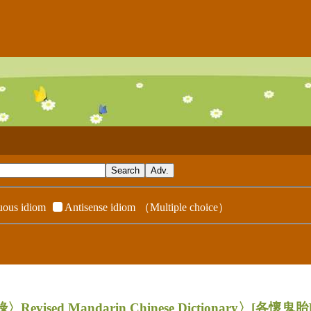
ous idiom
Antisense idiom
（Multiple choice）
evised Mandarin Chinese Dictionary〉
[各懷鬼胎