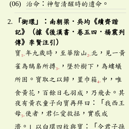
治命：神智清醒時的遺命。
「銜環」：南朝梁．吳均《續齊諧
記》（據《後漢書．卷五四．楊震列
傳》李賢注引）
寶
年九歲時，至華陰山
北，見一黃
1>
2>
雀為鴟梟所搏
，墜於樹下，為螻蟻
3>
所困。寶取之以歸，置巾箱
中，唯
4>
食黃花，百餘日毛羽成，乃飛去。其
夜有黃衣童子向寶再拜曰：「我西王
母
使者，君仁愛救拯，實感成
5>
濟。」以白環四枚與寶：「令君子孫