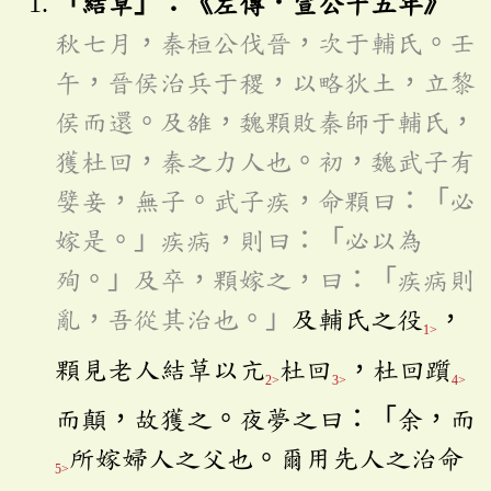
「結草」：《左傳．宣公十五年》
秋七月，秦桓公伐晉，次于輔氏。壬
午，晉侯治兵于稷，以略狄土，立黎
侯而還。及雒，魏顆敗秦師于輔氏，
獲杜回，秦之力人也。初，魏武子有
嬖妾，無子。武子疾，命顆曰：「必
嫁是。」疾病，則曰：「必以為
殉。」及卒，顆嫁之，曰：「疾病則
亂，吾從其治也。」
及輔氏之役
，
1>
顆見老人結草以亢
杜回
，杜回躓
2>
3>
4>
而顛，故獲之。夜夢之曰：「余，而
所嫁婦人之父也。爾用先人之治命
5>