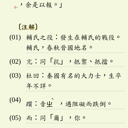
，余是以報。」
6>
〔注解〕
輔氏之役：發生在輔氏的戰役。
輔氏，春秋晉國地名。
亢：同「抗」，抵禦、抵擋。
杜回：秦國有名的大力士，生卒
年不詳。
ˋ
躓：音
ㄓ
，遇阻礙而跌倒。
而：同「爾」，你。