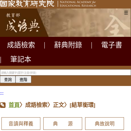
☰
成語檢索
|
辭典附錄
|
電子書
|
筆記本
:::
首頁
〉成語檢索〉正文〉
[結草銜環]
音讀與釋義
典 源
典故說明