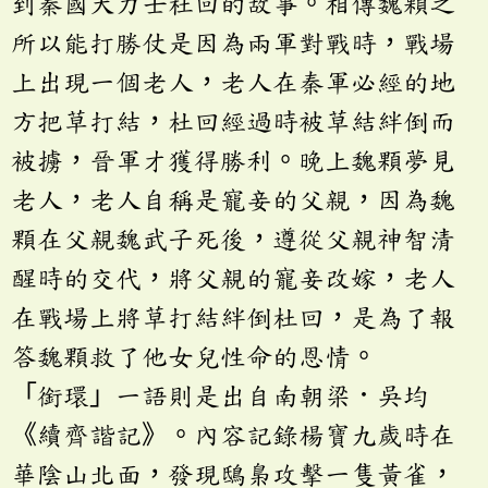
到秦國大力士杜回的故事。相傳魏顆之
所以能打勝仗是因為兩軍對戰時，戰場
上出現一個老人，老人在秦軍必經的地
方把草打結，杜回經過時被草結絆倒而
被擄，晉軍才獲得勝利。晚上魏顆夢見
老人，老人自稱是寵妾的父親，因為魏
顆在父親魏武子死後，遵從父親神智清
醒時的交代，將父親的寵妾改嫁，老人
在戰場上將草打結絆倒杜回，是為了報
答魏顆救了他女兒性命的恩情。
「銜環」一語則是出自南朝梁．吳均
《續齊諧記》。內容記錄楊寶九歲時在
華陰山北面，發現鴟梟攻擊一隻黃雀，