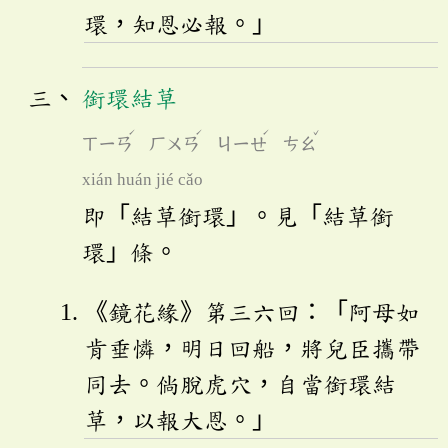
環，知恩必報。」
銜環結草
ˊ
ˊ
ˊ
ˇ
ㄒㄧㄢ
ㄏㄨㄢ
ㄐㄧㄝ
ㄘㄠ
xián huán jié cǎo
即「結草銜環」。見「結草銜
環」條。
《鏡花緣》第三六回：「阿母如
肯垂憐，明日回船，將兒臣攜帶
同去。倘脫虎穴，自當銜環結
草，以報大恩。」