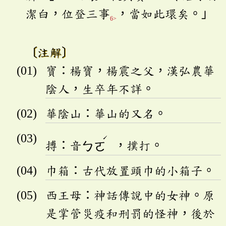
潔白，位登三事
，當如此環矣。」
6>
〔注解〕
寶：楊寶，楊震之父，漢弘農華
陰人，生卒年不詳。
華陰山：華山的又名。
ˊ
搏：音
ㄅㄛ
，撲打。
巾箱：古代放置頭巾的小箱子。
西王母：神話傳說中的女神。原
是掌管災疫和刑罰的怪神，後於