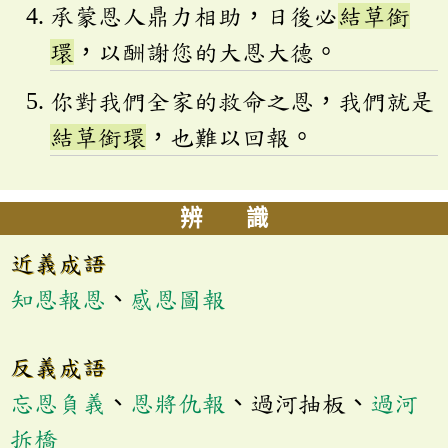
承蒙恩人鼎力相助，日後必
結草銜
環
，以酬謝您的大恩大德。
你對我們全家的救命之恩，我們就是
結草銜環
，也難以回報。
辨 識
近義成語
知恩報恩
、
感恩圖報
反義成語
忘恩負義
、
恩將仇報
、過河抽板、
過河
拆橋