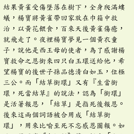
結果黃雀受傷墜落在樹下，全身爬滿螻
蟻，楊寶將黃雀帶回家放在巾箱中救
治，以黃花餵食，百來天後黃雀傷癒，
就飛走了。夜裡楊寶夢見一個黃衣童
子，說他是西王母的使者，為了感謝楊
寶救命之恩銜來四只白玉環送給他，希
望楊寶的後世子孫品德清白如玉，位極
三公。而「結草銜環」又有『生當銜
環，死當結草』的說法，認為「銜環」
是活著報恩，「結草」是指死後報恩。
後來這兩個詞語被合用成「結草銜
環」，用來比喻至死不忘感恩圖報。如