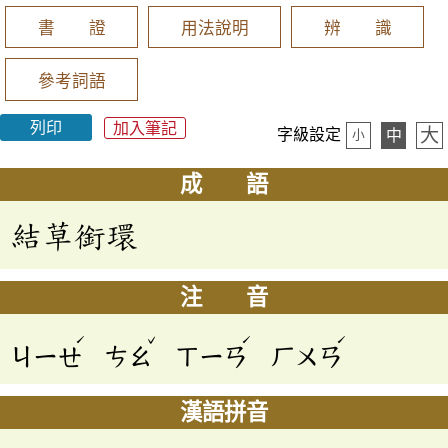
書 證
用法說明
辨 識
參考詞語
列印
加入筆記
大
字級設定
中
小
成 語
結草銜環
注 音
ˊ
ˇ
ˊ
ˊ
ㄐㄧㄝ
ㄘㄠ
ㄒㄧㄢ
ㄏㄨㄢ
漢語拼音