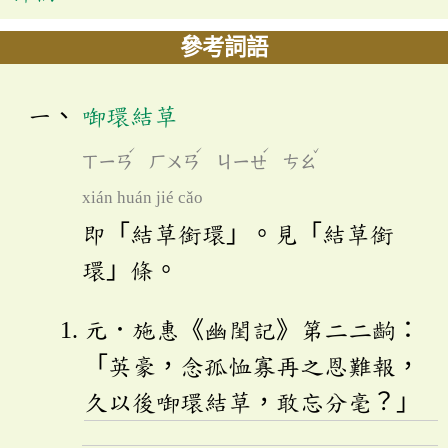
參考詞語
啣環結草
ˊ
ˊ
ˊ
ˇ
ㄒㄧㄢ
ㄏㄨㄢ
ㄐㄧㄝ
ㄘㄠ
xián huán jié cǎo
即「結草銜環」。見「結草銜
環」條。
元．施惠《幽閨記》第二二齣：
「英豪，念孤恤寡再之恩難報，
久以後啣環結草，敢忘分毫？」