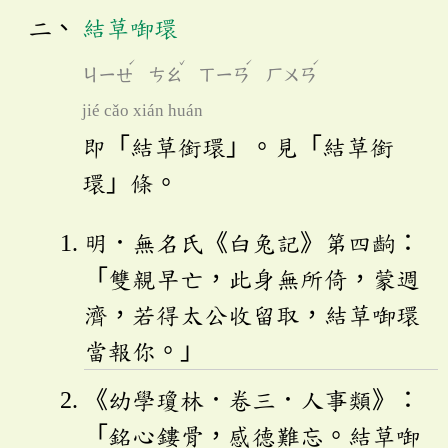
結草啣環
ˊ
ˇ
ˊ
ˊ
ㄐㄧㄝ
ㄘㄠ
ㄒㄧㄢ
ㄏㄨㄢ
jié cǎo xián huán
即「結草銜環」。見「結草銜
環」條。
明．無名氏《白兔記》第四齣：
「雙親早亡，此身無所倚，蒙週
濟，若得太公收留取，結草啣環
當報你。」
《幼學瓊林．卷三．人事類》：
「銘心鏤骨，感德難忘。結草啣