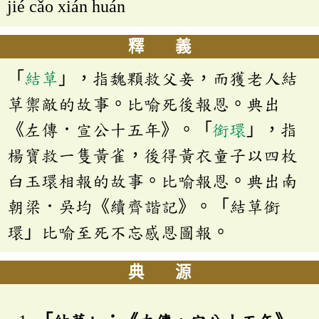
jié cǎo xián huán
釋 義
「
結草
」，指魏顆救父妾，而獲老人結
草禦敵的故事。比喻死後報恩。典出
《左傳．宣公十五年》。「
銜環
」，指
楊寶救一隻黃雀，後得黃衣童子以四枚
白玉環相報的故事。比喻報恩。典出南
朝梁．吳均《續齊諧記》。「結草銜
環」比喻至死不忘感恩圖報。
典 源