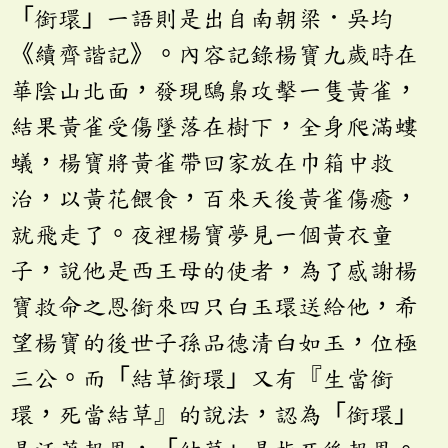
「銜環」一語則是出自南朝梁．吳均
《續齊諧記》。內容記錄楊寶九歲時在
華陰山北面，發現鴟梟攻擊一隻黃雀，
結果黃雀受傷墜落在樹下，全身爬滿螻
蟻，楊寶將黃雀帶回家放在巾箱中救
治，以黃花餵食，百來天後黃雀傷癒，
就飛走了。夜裡楊寶夢見一個黃衣童
子，說他是西王母的使者，為了感謝楊
寶救命之恩銜來四只白玉環送給他，希
望楊寶的後世子孫品德清白如玉，位極
三公。而「結草銜環」又有『生當銜
環，死當結草』的說法，認為「銜環」