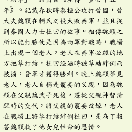
年》。記載春秋時秦桓公攻打晉國，晉
大夫魏顆在輔氏之役大敗秦軍，並且捉
到秦國大力士杜回的故事。相傳魏顆之
所以能打勝仗是因為兩軍對戰時，戰場
上出現一個老人，老人在秦軍必經的地
方把草打結，杜回經過時被草結絆倒而
被擄，晉軍才獲得勝利。晚上魏顆夢見
老人，老人自稱是寵妾的父親，因為魏
顆在父親魏武子死後，遵從父親神智清
醒時的交代，將父親的寵妾改嫁，老人
在戰場上將草打結絆倒杜回，是為了報
答魏顆救了他女兒性命的恩情。