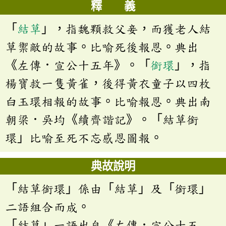
釋 義
「
結草
」，指魏顆救父妾，而獲老人結
草禦敵的故事。比喻死後報恩。典出
《左傳．宣公十五年》。「
銜環
」，指
楊寶救一隻黃雀，後得黃衣童子以四枚
白玉環相報的故事。比喻報恩。典出南
朝梁．吳均《續齊諧記》。「結草銜
環」比喻至死不忘感恩圖報。
典故說明
「結草銜環」係由「結草」及「銜環」
二語組合而成。
「結草」一語出自《左傳．宣公十五