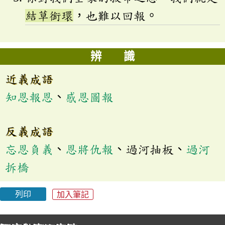
結草銜環
，也難以回報。
辨 識
近義成語
知恩報恩
、
感恩圖報
反義成語
忘恩負義
、
恩將仇報
、過河抽板、
過河
拆橋
列印
加入筆記