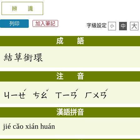
辨 識
列印
加入筆記
大
字級設定
中
小
成 語
結草銜環
注 音
ˊ
ˇ
ˊ
ˊ
ㄐㄧㄝ
ㄘㄠ
ㄒㄧㄢ
ㄏㄨㄢ
漢語拼音
jié cǎo xián huán