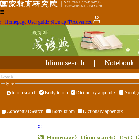
☰
:::
Homepage
User guide
Sitemap
中
Advanced
Idiom search
|
Notebook
type
Idiom search
Body idiom
Dictionary appendix
Ambigu
Conceptual Search
Body idiom
Dictionary appendix
:::
Homepage
〉Idiom search〉Text〉