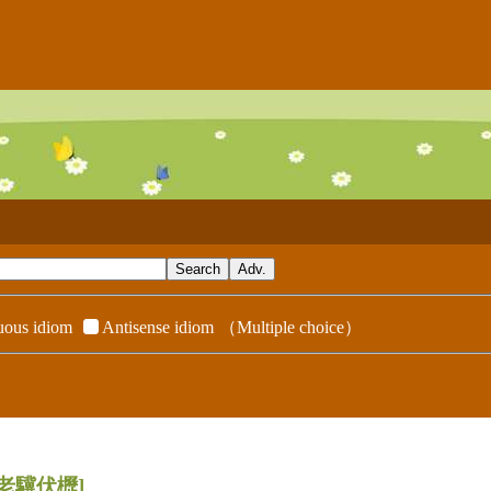
ous idiom
Antisense idiom
（Multiple choice）
[老驥伏櫪]