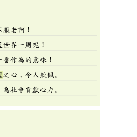
不服老啊！
遊世界一周呢！
一番作為的意味！
櫪
之心，令人欽佩。
，為社會貢獻心力。