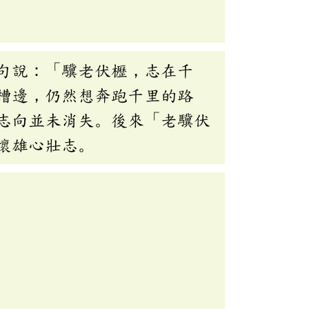
句說：「驥老伏櫪，志在千
槽邊，仍然想奔跑千里的路
志向並未消失。後來「老驥伏
懷雄心壯志。