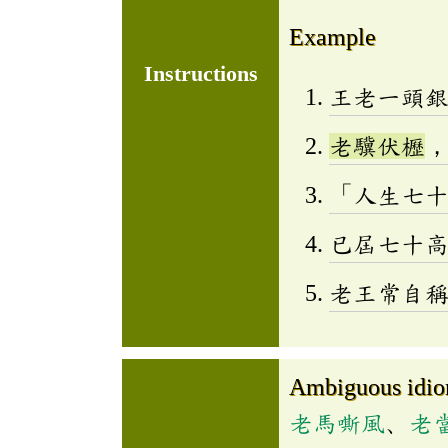
Example
Instructions
王老一頭
老驥伏櫪
「人生七
已屆七十
老王常自
Ambiguous idi
老馬嘶風
、
老