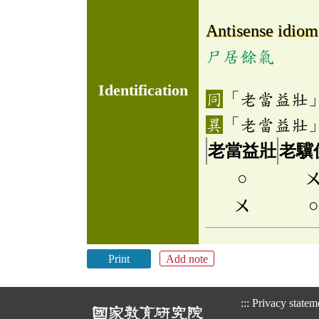
Antisense idiom
尸居餘氣
Identification
「老當益壯
「老當益壯
老當益壯
老驥
○
ㄨ
○
Print
Add note
:::
Privacy statem