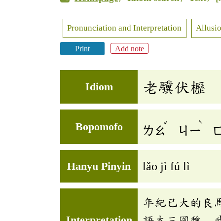
Pronunciation and Interpretation
Allusio
Print
Add note
老驥伏櫪
Idiom
ˇ
ˋ
Bopomofo
ㄌㄠ
ㄐㄧ
Hanyu Pinyin
lǎo jì fú lì
年紀已大的良
Interpretation
語本三國魏．