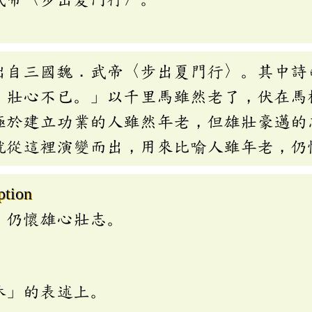
」
出自三國魏．武帝〈步出夏門行〉。其中詩
，壯心不已。」以千里馬雖然老了，伏在馬
極於建立功業的人雖然年老，但雄壯豪邁的
就從這裡演變而出，用來比喻人雖年老，仍
ption
，仍懷雄心壯志。
休」的表述上。