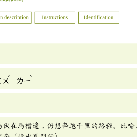
n description
Instructions
Identification
ˊ
ˋ
ㄈㄨ
ㄌㄧ
馬伏在馬槽邊，仍想奔跑千里的路程。比喻
武帝〈步出夏門行〉。