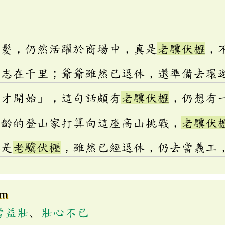
銀髮，仍然活躍於商場中，真是
老驥伏櫪
，
，志在千里；爺爺雖然已退休，還準備去環
十才開始」，這句話頗有
老驥伏櫪
，仍想有
高齡的登山家打算向這座高山挑戰，
老驥伏
稱是
老驥伏櫪
，雖然已經退休，仍去當義工
om
當益壯
、
壯心不已