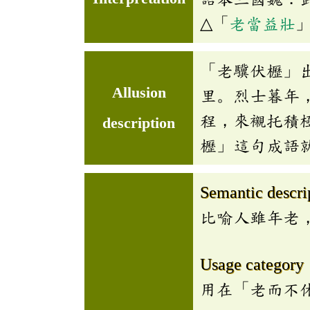
△「
老當益壯
「老驥伏櫪」
Allusion
里。烈士暮年
程，來襯托積
description
櫪」這句成語
Semantic descri
比喻人雖年老
Usage category
用在「老而不