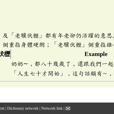
」及「老驥伏櫪」都有年老卻仍活躍的意思
」側重指身體硬朗；「老驥伏櫪」側重指雄
伏櫪
Example
ㄨ
奶奶∼，都八十幾歲了，還跟我們一
「人生七十才開始」，這句話頗有∼，
✉
ent
|
Dictionary network
|
Network link
|