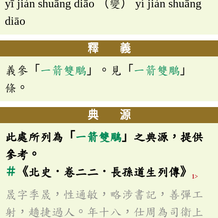
yī jiàn shuāng diāo （變） yí jiàn shuāng
diāo
釋 義
義參「
一箭雙鵰
」。見「
一箭雙鵰
」
條。
典 源
此處所列為「
一箭雙鵰
」之典源，提供
參考。
＃
《北史．卷二二．長孫道生列傳》
1>
晟字季晟，性通敏，略涉書記，善彈工
射，趫捷過人。年十八，仕周為司衛上