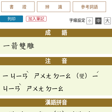
書 證
辨 識
參考詞語
列印
加入筆記
大
字級設定
中
小
成 語
一箭雙雕
注 音
ˋ
ˊ
ㄧ
ㄐㄧㄢ
ㄕㄨㄤ
ㄉㄧㄠ
（變）
ㄧ
ˋ
ㄐㄧㄢ
ㄕㄨㄤ
ㄉㄧㄠ
漢語拼音