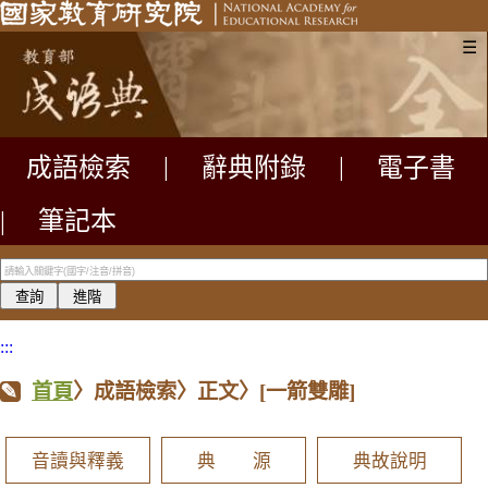
☰
成語檢索
|
辭典附錄
|
電子書
|
筆記本
:::
首頁
〉成語檢索〉正文〉
[一箭雙雕]
音讀與釋義
典 源
典故說明