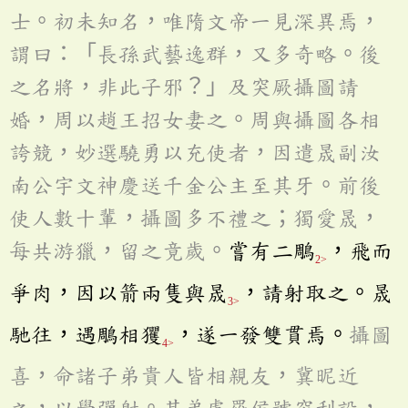
士。初未知名，唯隋文帝一見深異焉，
謂曰：「長孫武藝逸群，又多奇略。後
之名將，非此子邪？」及突厥攝圖請
婚，周以趙王招女妻之。周與攝圖各相
誇競，妙選驍勇以充使者，因遣晟副汝
南公宇文神慶送千金公主至其牙。前後
使人數十輩，攝圖多不禮之；獨愛晟，
每共游獵，留之竟歲。
嘗有二鵰
，飛而
2>
爭肉，因以箭兩隻與晟
，請射取之。晟
3>
馳往，遇鵰相玃
，遂一發雙貫焉。
攝圖
4>
喜，命諸子弟貴人皆相親友，冀昵近