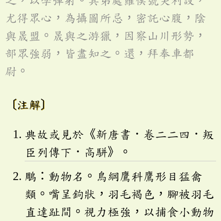
之，以學彈射。其弟處羅侯號突利設，
尤得眾心，為攝圖所忌，密託心腹，陰
與晟盟。晟與之游獵，因察山川形勢，
部眾強弱，皆盡知之。還，拜奉車都
尉。
〔注解〕
典故或見於《新唐書．卷二二四．叛
臣列傳下．高駢》。
鵰：動物名。鳥綱鷹科鷹形目猛禽
類。嘴呈鉤狀，羽毛褐色，腳被羽毛
直達趾間。視力極強，以捕食小動物