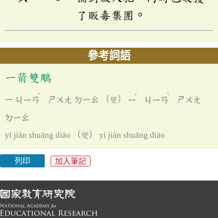
了販毒集團。
參考詞語
一箭雙鵰
ˋ
ˊ
ˋ
ㄧ
ㄐㄧㄢ
ㄕㄨㄤ
ㄉㄧㄠ
（變）
ㄧ
ㄐㄧㄢ
ㄕㄨㄤ
ㄉㄧㄠ
yī jiàn shuāng diāo （變） yí jiàn shuāng diāo
列印
加入筆記