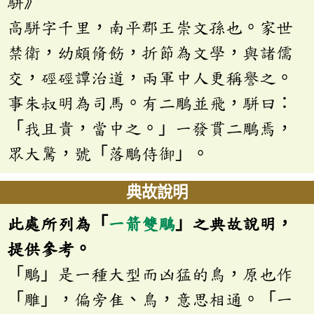
駢》
高駢字千里，南平郡王崇文孫也。家世
禁衛，幼頗脩飭，折節為文學，與諸儒
交，硜硜譚治道，兩軍中人更稱譽之。
事朱叔明為司馬。有二鵰並飛，駢曰：
「我且貴，當中之。」一發貫二鵰焉，
眾大驚，號「落鵰侍御」。
典故說明
此處所列為「
一箭雙鵰
」之典故說明，
提供參考。
「鵰」是一種大型而凶猛的鳥，原也作
「雕」，偏旁隹、鳥，意思相通。「一