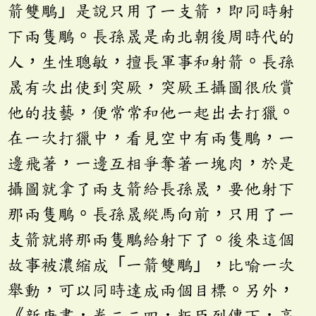
箭雙鵰」是說只用了一支箭，即同時射
下兩隻鵰。長孫晟是南北朝後周時代的
人，生性聰敏，擅長軍事和射箭。長孫
晟有次出使到突厥，突厥王攝圖很欣賞
他的技藝，便常常和他一起出去打獵。
在一次打獵中，看見空中有兩隻鵰，一
邊飛著，一邊互相爭奪著一塊肉，於是
攝圖就拿了兩支箭給長孫晟，要他射下
那兩隻鵰。長孫晟縱馬向前，只用了一
支箭就將那兩隻鵰給射下了。後來這個
故事被濃縮成「一箭雙鵰」，比喻一次
舉動，可以同時達成兩個目標。另外，
《新唐書．卷二二四．叛臣列傳下．高