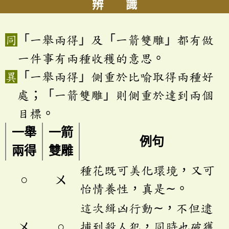
辨 識
「一舉兩得」及「一箭雙雕」都有做
一件事有兩種收穫的意思。
「一舉兩得」側重於比喻取得兩種好
處；「一箭雙雕」則側重於達到兩個
目標。
一舉
一箭
例句
兩得
雙雕
種花既可美化環境，又可
○
ㄨ
怡情養性，真是∼。
這次緝凶行動∼，不但逮
ㄨ
○
捕到殺人犯，同時也破獲