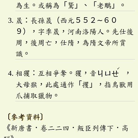
為生。或稱為「鷲」、「老鵰」。
晟：長孫晟（西元５５２∼６０
９），字季晟，河南洛陽人。先仕後
周，後周亡，仕隋，為隋文帝所賞
識。
ˊ
相玃：互相爭奪。玃，音
ㄐㄩㄝ
，
大母猴，此處通作「攫」，指鳥獸用
爪捕取獵物。
〔參考資料〕
《新唐書．卷二二四．叛臣列傳下．高