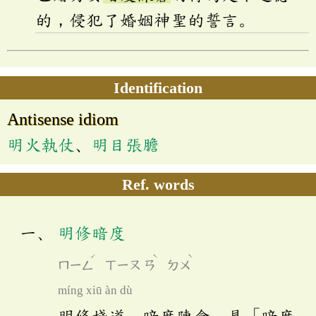
的，侵犯了婚姻神聖的誓言。
Identification
Antisense idiom
明火執仗
、
明目張膽
Ref. words
明修暗度
ˊ
ˋ
ˋ
ㄇㄧㄥ
ㄒㄧㄡ
ㄢ
ㄉㄨ
míng xiū àn dù