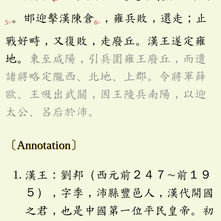
。邯迎擊漢陳倉
，雍兵敗，還走；止
5>
6>
戰好畤，又復敗，走廢丘。漢王遂定雍
地。
東至咸陽，引兵圍雍王廢丘，而遣
諸將略定隴西、北地、上郡。令將軍薛
歐、王吸出武關，因王陵兵南陽，以迎
太公、呂后於沛。
〔Annotation〕
漢王：劉邦（西元前２４７∼前１９
５），字季，沛縣豐邑人，漢代開國
之君，也是中國第一位平民皇帝。初