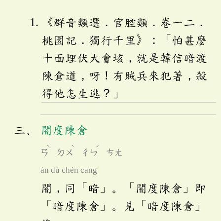
《群音類選．官腔類．卷一二．
桃園記．獨行千里》：「怕甚麼
十面埋伏大會垓，就是韓信暗渡
陳倉道，呀！有賊兵來犯著，殺
得他怎生逃？」
闇度陳倉
ˋ
ˋ
ˊ
ㄢ
ㄉㄨ
ㄔㄣ
ㄘㄤ
àn dù chén cāng
闇，同「暗」。「闇度陳倉」即
「暗度陳倉」。見「暗度陳倉」