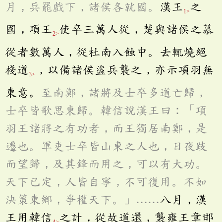
月，兵罷戲下，諸侯各就國。
漢王
之
1>
國，項王
使卒三萬人從，楚與諸侯之慕
2>
從者數萬人，從杜南入蝕中。去輒燒絕
棧道
，以備諸侯盜兵襲之，亦示項羽無
3>
東意。
至南鄭，諸將及士卒多道亡歸，
士卒皆歌思東歸。韓信說漢王曰：「項
羽王諸將之有功者，而王獨居南鄭，是
遷也。軍吏士卒皆山東之人也，日夜跂
而望歸，及其鋒而用之，可以有大功。
天下已定，人皆自寧，不可復用。不如
決策東鄉，爭權天下。」……
八月，漢
王用韓信
之計，從故道還，襲雍王章邯
4>