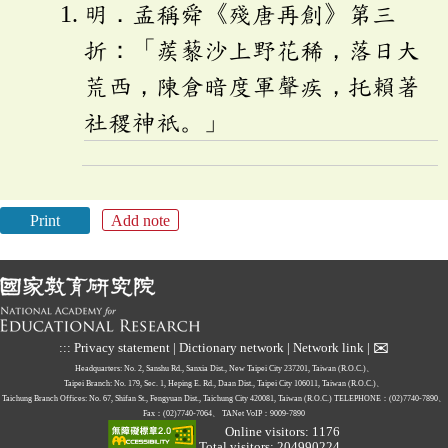
明．孟稱舜《殘唐再創》第三
折：「蒺藜沙上野花稀，落日大
荒西，陳倉暗度軍聲疾，托賴著
社稷神祇。」
Print
Add note
✉
:::
Privacy statement
|
Dictionary network
|
Network link
|
Headquarters: No. 2, Sanshu Rd., Sanxia Dist., New Taipei City 237201, Taiwan (R.O.C.)、
Taipei Branch: No. 179, Sec. 1, Heping E. Rd., Daan Dist., Taipei City 106011, Taiwan (R.O.C.)、
Taichung Branch Offices: No. 67, Shifan St., Fengyuan Dist., Taichung City 420081, Taiwan (R.O.C.)
TELEPHONE：(02)7740-7890、
Fax：(02)7740-7064、
TANet VoIP：9009-7890
Online visitors: 1176
Total visitors: 204990224