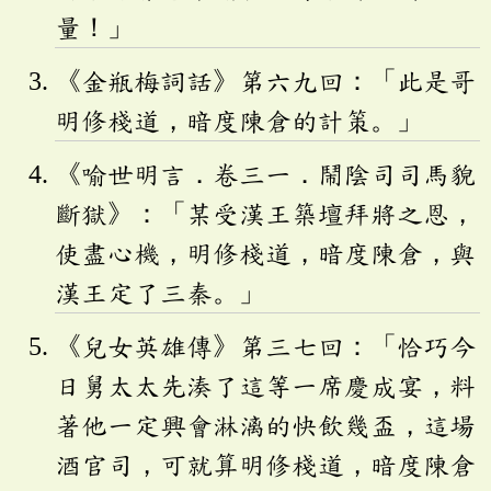
量！」
《金瓶梅詞話》第六九回：「此是哥
明修棧道，暗度陳倉的計策。」
《喻世明言．卷三一．鬧陰司司馬貌
斷獄》：「某受漢王築壇拜將之恩，
使盡心機，明修棧道，暗度陳倉，與
漢王定了三秦。」
《兒女英雄傳》第三七回：「恰巧今
日舅太太先湊了這等一席慶成宴，料
著他一定興會淋漓的快飲幾盃，這場
酒官司，可就算明修棧道，暗度陳倉