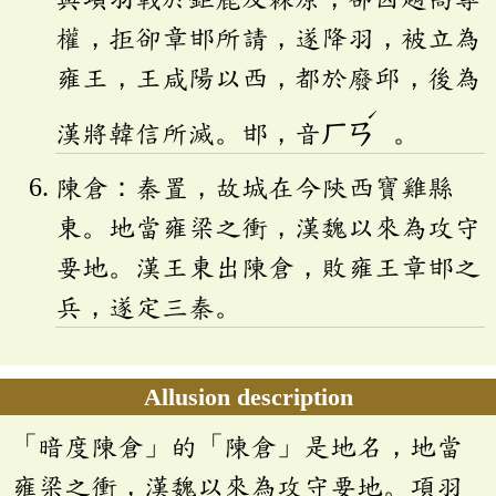
權，拒卻章邯所請，遂降羽，被立為
雍王，王咸陽以西，都於廢邱，後為
ˊ
漢將韓信所滅。邯，音
ㄏㄢ
。
陳倉：秦置，故城在今陝西寶雞縣
東。地當雍梁之衝，漢魏以來為攻守
要地。漢王東出陳倉，敗雍王章邯之
兵，遂定三秦。
Allusion description
「暗度陳倉」的「陳倉」是地名，地當
雍梁之衝，漢魏以來為攻守要地。項羽