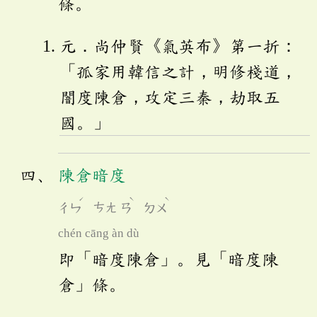
條。
元．尚仲賢《氣英布》第一折：
「孤家用韓信之計，明修棧道，
闇度陳倉，攻定三秦，劫取五
國。」
陳倉暗度
ˊ
ˋ
ˋ
ㄔㄣ
ㄘㄤ
ㄢ
ㄉㄨ
chén cāng àn dù
即「暗度陳倉」。見「暗度陳
倉」條。