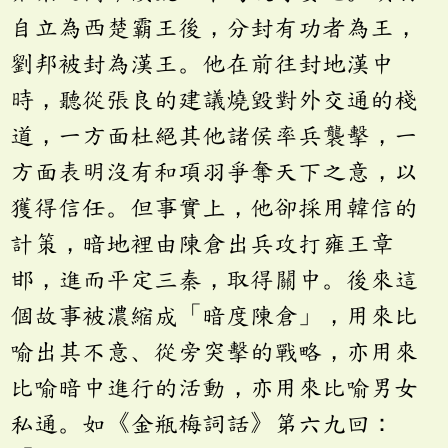
自立為西楚霸王後，分封有功者為王，
劉邦被封為漢王。他在前往封地漢中
時，聽從張良的建議燒毀對外交通的棧
道，一方面杜絕其他諸侯率兵襲擊，一
方面表明沒有和項羽爭奪天下之意，以
獲得信任。但事實上，他卻採用韓信的
計策，暗地裡由陳倉出兵攻打雍王章
邯，進而平定三秦，取得關中。後來這
個故事被濃縮成「暗度陳倉」，用來比
喻出其不意、從旁突擊的戰略，亦用來
比喻暗中進行的活動，亦用來比喻男女
私通。如《金瓶梅詞話》第六九回：