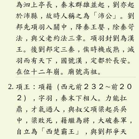
為泗上亭長，秦末群雄並起，劉亦起
於沛縣，故時人稱之為「沛公」。劉
邦先項羽入關中，降秦王嬰，除秦苛
法，與父老約法三章。項羽封劉為漢
王。後劉邦定三秦，俟時機成熟，滅
羽而有天下，國號漢，定都於長安。
在位十二年崩。廟號高祖。
項王：項籍（西元前２３２∼前２０
２），字羽，秦末下相人。力能扛
鼎，才氣過人，與叔父項梁起兵吳
中，梁敗死，籍繼為將，大破秦軍，
自立為「西楚霸王」，與劉邦爭天