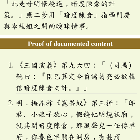
「此是哥明修棧道，暗度陳倉的計
策。」應二爹用「暗度陳倉」指西門慶
與李桂姐之間的曖昧情事。
Proof of documented content
《三國演義》第九六回：「（司馬）
懿曰：『臣已算定今番諸葛亮必效韓
信暗度陳倉之計。』」
明．梅鼎祚《崑崙奴》第三折：「郎
君、小娘子放心，假饒他明燒祅廟，
就其間暗度陳倉，那風聲兒一任傳軍
府，你春色牢關在洞房，有甚商