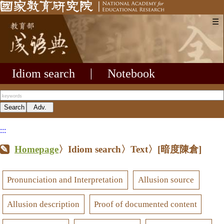
☰
Idiom search
|
Notebook
:::
Homepage
〉Idiom search〉Text〉
[暗度陳倉]
Pronunciation and Interpretation
Allusion source
Allusion description
Proof of documented content