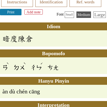
Instructions
Identification
Ref. words
Print
Add note
Large
Font
Medium
Small
Idiom
暗度陳倉
Bopomofo
ˋ
ˋ
ˊ
ㄢ
ㄉㄨ
ㄔㄣ
ㄘㄤ
Hanyu Pinyin
àn dù chén cāng
Interpretation