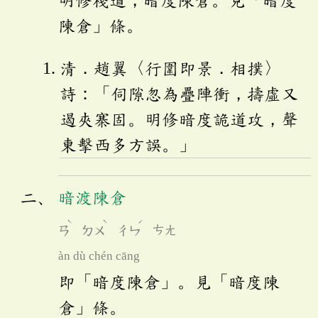
明修棧道，暗度陳倉。見「暗度
陳倉」條。
清．趙翼〈行圍即景．相撲〉
詩：「伺隙忽為疊陣衝，擣虛又
遏夾寨固。明修暗度詭道攻，聲
東擊西多方誤。」
暗渡陳倉
ˋ
ˋ
ˊ
ㄢ
ㄉㄨ
ㄔㄣ
ㄘㄤ
àn dù chén cāng
即「暗度陳倉」。見「暗度陳
倉」條。