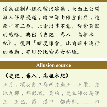
漢高祖劉邦聽從韓信建議，表面上公開
派人修築棧道，暗中卻由陳倉出兵，進
而平定三秦。比喻出其不意、從旁突擊
的戰略。典出《史記．卷八．高祖本
紀》。後用「暗度陳倉」比喻暗中進行
的活動，亦用於比喻男女私通。
Allusion source
《史記．卷八．高祖本紀》
正月，項羽自立為西楚霸王，王梁、楚
地九郡，都彭城。負約，更立沛公為漢
王，王巴、蜀、漢中，都南鄭。……四