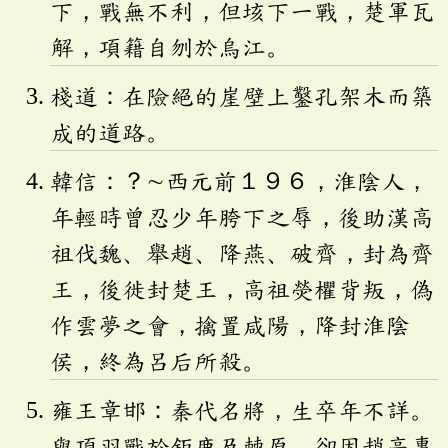
下，戰無不利，但垓下一戰，楚軍瓦
解，項籍自刎於烏江。
棧道：在險絕的崖壁上鑿孔架木而築
成的道路。
韓信：？∼西元前１９６，淮陰人，
年輕時曾忍少年胯下之辱，後助漢高
祖伐魏、舉趙、降燕、破齊，封為齊
王，後徙封楚王，高祖熒欋背叛，偽
作雲夢之會，擒置咸陽，降封淮陰
侯，終為呂后所殺。
雍王章邯：秦代名將，生卒年不詳。
與項羽戰於鉅鹿及棘原，卻因趙高專