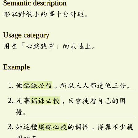
Semantic description
形容對很小的事十分計較。
Usage category
用在「心胸狹窄」的表述上。
Example
他
錙銖必較
，所以人人都遠他三分。
凡事
錙銖必較
，只會徒增自己的困
擾。
她這種
錙銖必較
的個性，得罪不少親
朋好友。