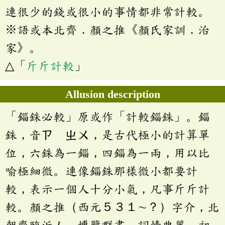
連很少的錢或很小的事情都非常計較。
※語或本北齊．顏之推《顏氏家訓．治
家》。
△「
斤斤計較
」
Allusion description
「錙銖必較」原或作「計較錙銖」。錙
銖，音ㄗ ㄓㄨ，是古代極小的計算單
位，六銖為一錙，四錙為一兩，用以比
喻極細微。連像錙銖那樣微小都要計
較，表示一個人十分小氣，凡事斤斤計
較。顏之推（西元５３１∼？）字介，北