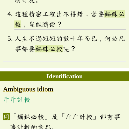
這種精密工程出不得錯，當要
錙銖必
較
，豈能隨便？
人生不過短短的數十年而已，何必凡
事都要
錙銖必較
呢？
Identification
Ambiguous idiom
斤斤計較
「錙銖必較」及「斤斤計較」都有事
事計較的意思。