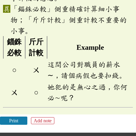
「錙銖必較」側重精確計算細小事
物；「斤斤計較」側重計較不重要的
小事。
錙銖
斤斤
Example
必較
計較
這間公司對職員的薪水
○
ㄨ
∼，請個病假也要扣錢。
她犯的是無心之過，你何
ㄨ
○
必∼呢？
Print
Add note