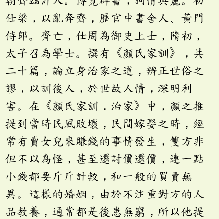
朝齊臨沂人。博覽群書，詞情典麗。初
仕梁，以亂奔齊，歷官中書舍人、黃門
侍郎。齊亡，仕周為御史上士，隋初，
太子召為學士。撰有《顏氏家訓》，共
二十篇，論立身治家之道，辨正世俗之
謬，以訓後人，於世故人情，深明利
害。在《顏氏家訓．治家》中，顏之推
提到當時民風敗壞，民間嫁娶之時，經
常有賣女兒來賺錢的事情發生，雙方非
但不以為怪，甚至還討價還價，連一點
小錢都要斤斤計較，和一般的買賣無
異。這樣的婚姻，由於不注重對方的人
品教養，通常都是後患無窮，所以他提