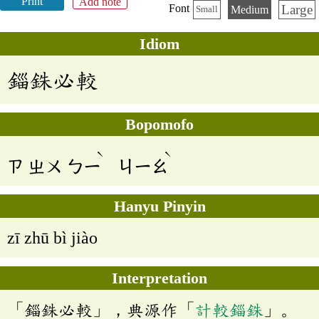
Print
Add note
Large
Font
Medium
Small
Idiom
錙銖必較
Bopomofo
ˋ
ˋ
ㄗ
ㄓㄨ
ㄅㄧ
ㄐㄧㄠ
Hanyu Pinyin
zī zhū bì jiào
Interpretation
「錙銖必較」，典源作「
計較錙銖
」。