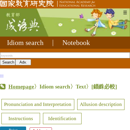
☰
Idiom search
|
Notebook
:::
Homepage
〉Idiom search〉Text〉
[錙銖必較]
Pronunciation and Interpretation
Allusion description
Instructions
Identification