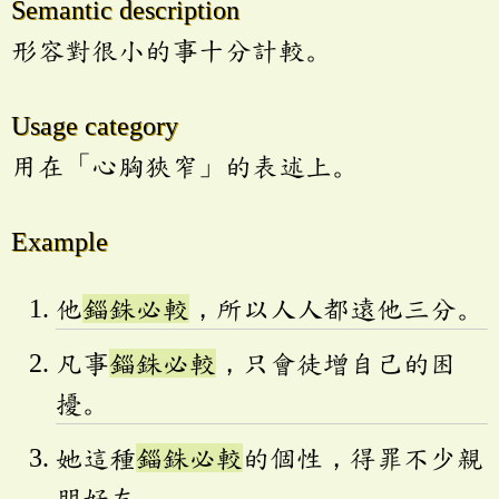
Semantic description
形容對很小的事十分計較。
Usage category
用在「心胸狹窄」的表述上。
Example
他
錙銖必較
，所以人人都遠他三分。
凡事
錙銖必較
，只會徒增自己的困
擾。
她這種
錙銖必較
的個性，得罪不少親
朋好友。