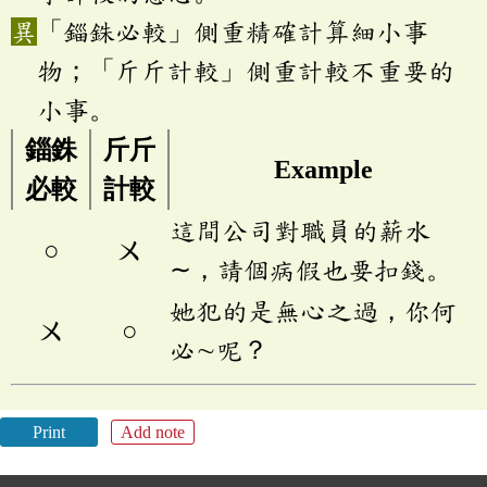
「錙銖必較」側重精確計算細小事
物；「斤斤計較」側重計較不重要的
小事。
錙銖
斤斤
Example
必較
計較
這間公司對職員的薪水
○
ㄨ
∼，請個病假也要扣錢。
她犯的是無心之過，你何
ㄨ
○
必∼呢？
Print
Add note