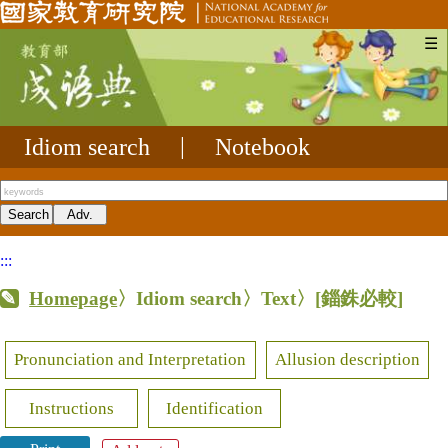
☰
Idiom search
|
Notebook
:::
Homepage
〉Idiom search〉Text〉
[錙銖必較]
Pronunciation and Interpretation
Allusion description
Instructions
Identification