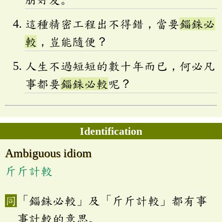
這種精密工程出不得錯，當要
錙銖必
較
，豈能隨便？
人生不過短短的數十年而已，何必凡
事都要
錙銖必較
呢？
Identification
Ambiguous idiom
斤斤計較
「錙銖必較」及「斤斤計較」都有事
事計較的意思。