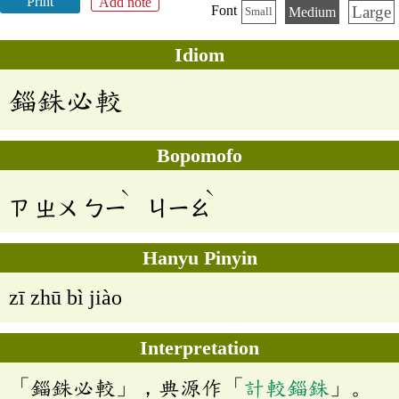
Print
Add note
Large
Font
Medium
Small
Idiom
錙銖必較
Bopomofo
ˋ
ˋ
ㄗ
ㄓㄨ
ㄅㄧ
ㄐㄧㄠ
Hanyu Pinyin
zī zhū bì jiào
Interpretation
「錙銖必較」，典源作「
計較錙銖
」。