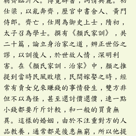
朝齊臨沂人。博覽群書，詞情典麗。初
仕梁，以亂奔齊，歷官中書舍人、黃門
侍郎。齊亡，仕周為御史上士，隋初，
太子召為學士。撰有《顏氏家訓》，共
二十篇，論立身治家之道，辨正世俗之
謬，以訓後人，於世故人情，深明利
害。在《顏氏家訓．治家》中，顏之推
提到當時民風敗壞，民間嫁娶之時，經
常有賣女兒來賺錢的事情發生，雙方非
但不以為怪，甚至還討價還價，連一點
小錢都要斤斤計較，和一般的買賣無
異。這樣的婚姻，由於不注重對方的人
品教養，通常都是後患無窮，所以他提