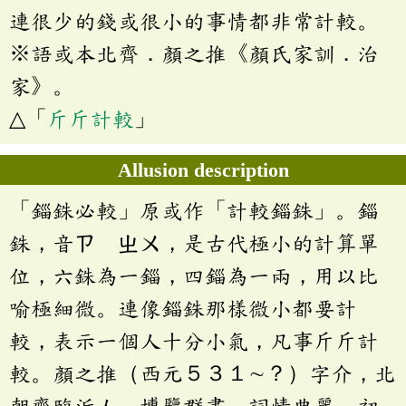
連很少的錢或很小的事情都非常計較。
※語或本北齊．顏之推《顏氏家訓．治
家》。
△「
斤斤計較
」
Allusion description
「錙銖必較」原或作「計較錙銖」。錙
銖，音ㄗ ㄓㄨ，是古代極小的計算單
位，六銖為一錙，四錙為一兩，用以比
喻極細微。連像錙銖那樣微小都要計
較，表示一個人十分小氣，凡事斤斤計
較。顏之推（西元５３１∼？）字介，北