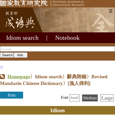
☰
Idiom search
|
Notebook
:::
Homepage
〉Idiom search〉辭典附錄〉Revised
Mandarin Chinese Dictionary〉
[漁人得利]
Print
Large
Font
Medium
Small
Idiom