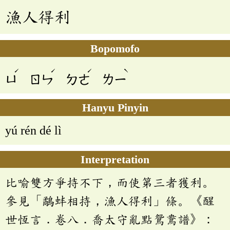
漁人得利
Bopomofo
ˊ
ˊ
ˊ
ˋ
ㄩ
ㄖㄣ
ㄉㄜ
ㄌㄧ
Hanyu Pinyin
yú rén dé lì
Interpretation
比喻雙方爭持不下，而使第三者獲利。
參見「鷸蚌相持，漁人得利」條。《醒
世恆言．卷八．喬太守亂點鴛鴦譜》：