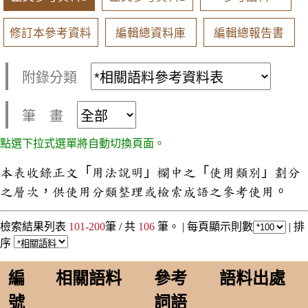
修訂本參考資料
編輯總資料庫
編輯總報告書
附錄分類
筆 畫
點選下拉式選單將自動切換頁面。
本表收錄正文「用法說明」欄中之「使用類別」劃分
之層次，供使用分類整理或檢索成語之參考使用。
檢索結果列表
101-200
筆 / 共
106
筆。 |
每頁顯示則數
|
排
序
編
相關語料
參考
語料出處
號
詞語