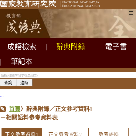
☰
成語檢索
|
辭典附錄
|
電子書
|
筆記本
:::
首頁
〉辭典附錄／正文參考資料1
－相關語料參考資料表
正文參考資料1
正文參考資料2
參考語料