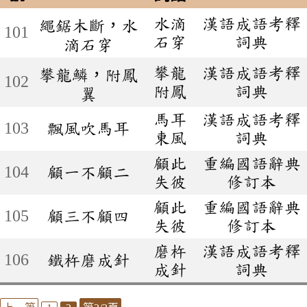
水滴
漢語成語考釋
繩鋸木斷，水
101
石穿
詞典
滴石穿
攀龍
漢語成語考釋
攀龍鱗，附鳳
102
附鳳
詞典
翼
馬耳
漢語成語考釋
103
飄風吹馬耳
東風
詞典
顧此
重編國語辭典
104
顧一不顧二
失彼
修訂本
顧此
重編國語辭典
105
顧三不顧四
失彼
修訂本
磨杵
漢語成語考釋
106
鐵杵磨成針
成針
詞典