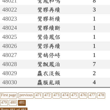
48021
鸞鳳和鳴
8
48022
鸞膠再續
3
48023
鸞膠新續
1
48024
鸞膠續斷
1
48025
鸞儔鳳侶
1
48026
鸞謬再續
1
48027
鸞鵠停峙
1
48028
鸞飄鳳泊
7
48029
麤衣淡飯
2
48030
麤服亂頭
4
First page
previous
471
472
473
474
475
476
477
478
479
480
481
Page 481 of 481