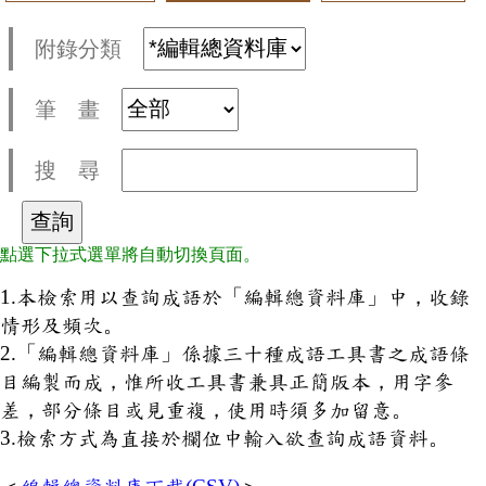
附錄分類
筆 畫
搜 尋
點選下拉式選單將自動切換頁面。
1.本檢索用以查詢成語於「編輯總資料庫」中，收錄
情形及頻次。
2.「編輯總資料庫」係據三十種成語工具書之成語條
目編製而成，惟所收工具書兼具正簡版本，用字參
差，部分條目或見重複，使用時須多加留意。
3.檢索方式為直接於欄位中輸入欲查詢成語資料。