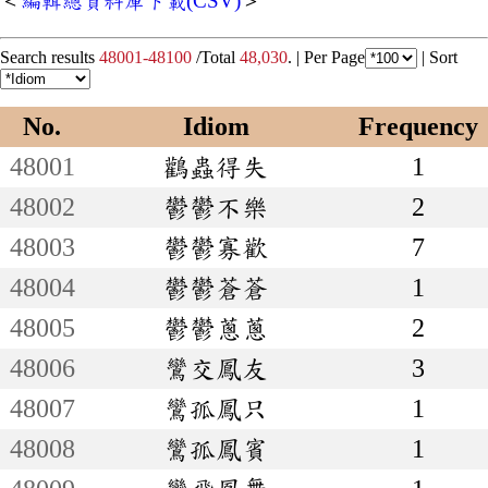
＜
編輯總資料庫下載(CSV)
＞
Search results
48001-48100
/Total
48,030
. |
Per Page
|
Sort
No.
Idiom
Frequency
48001
鸛蟲得失
1
48002
鬱鬱不樂
2
48003
鬱鬱寡歡
7
48004
鬱鬱蒼蒼
1
48005
鬱鬱蔥蔥
2
48006
鸞交鳳友
3
48007
鸞孤鳳只
1
48008
鸞孤鳳賓
1