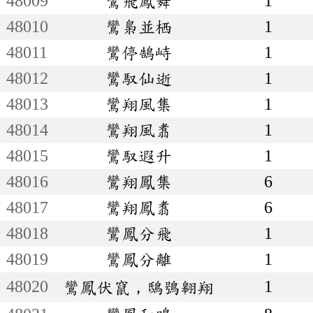
48009
鸞飛鳳舞
1
48010
鸞梟並栖
1
48011
鸞停鵠峙
1
48012
鸞馭仙逝
1
48013
鸞翔風集
1
48014
鸞翔風翥
1
48015
鸞馭遐升
1
48016
鸞翔鳳集
6
48017
鸞翔鳳翥
6
48018
鸞鳳分飛
1
48019
鸞鳳分離
1
48020
1
鸞鳳伏竄，鴟鴞翱翔