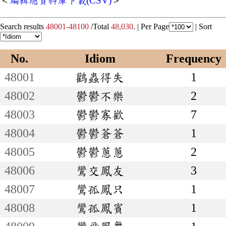
＜
編輯總資料庫下載(CSV)
＞
Search results
48001-48100
/Total
48,030
. |
Per Page
|
Sort
No.
Idiom
Frequency
48001
鸛蟲得失
1
48002
鬱鬱不樂
2
48003
鬱鬱寡歡
7
48004
鬱鬱蒼蒼
1
48005
鬱鬱蔥蔥
2
48006
鸞交鳳友
3
48007
鸞孤鳳只
1
48008
鸞孤鳳賓
1