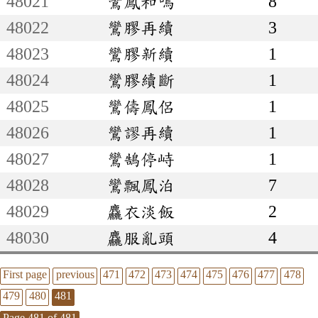
48021
鸞鳳和鳴
8
48022
鸞膠再續
3
48023
鸞膠新續
1
48024
鸞膠續斷
1
48025
鸞儔鳳侶
1
48026
鸞謬再續
1
48027
鸞鵠停峙
1
48028
鸞飄鳳泊
7
48029
麤衣淡飯
2
48030
麤服亂頭
4
First page
previous
471
472
473
474
475
476
477
478
479
480
481
Page 481 of 481