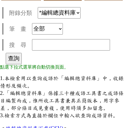
附錄分類
筆 畫
搜 尋
點選下拉式選單將自動切換頁面。
1.本檢索用以查詢成語於「編輯總資料庫」中，收錄
情形及頻次。
2.「編輯總資料庫」係據三十種成語工具書之成語條
目編製而成，惟所收工具書兼具正簡版本，用字參
差，部分條目或見重複，使用時須多加留意。
3.檢索方式為直接於欄位中輸入欲查詢成語資料。