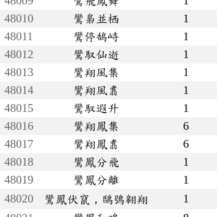
48009
鸞飛鳳舞
1
48010
鸞梟並栖
1
48011
鸞停鵠峙
1
48012
鸞馭仙逝
1
48013
鸞翔風集
1
48014
鸞翔風翥
1
48015
鸞馭遐升
1
48016
鸞翔鳳集
6
48017
鸞翔鳳翥
6
48018
鸞鳳分飛
1
48019
鸞鳳分離
1
48020
1
鸞鳳伏竄，鴟鴞翱翔