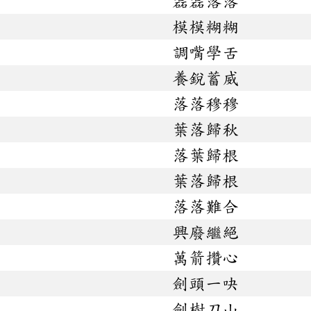
磊磊落落
模模糊糊
調嘴學舌
養銳蓄威
落落穆穆
葉落歸秋
落葉歸根
葉落歸根
落落難合
興廢繼絕
萬箭攢心
劍頭一吷
劍樹刀山