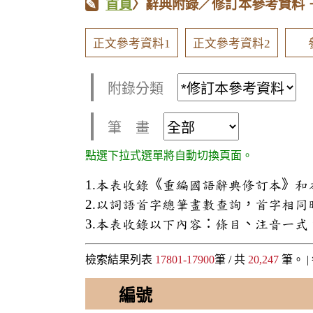
首頁
〉辭典附錄／修訂本參考資料
正文參考資料1
正文參考資料2
附錄分類
筆 畫
點選下拉式選單將自動切換頁面。
1.本表收錄《重編國語辭典修訂本》
2.以詞語首字總筆畫數查詢，首字相
3.本表收錄以下內容：條目、注音一
檢索結果列表
17801-17900
筆 / 共
20,247
筆。 |
編號