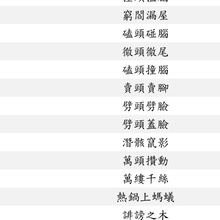
窮閻漏屋
磕頭碰腦
徹頭徹尾
磕頭撞腦
賣頭賣腳
劈頭劈臉
劈頭蓋臉
潛骸竄影
萬頭攢動
萬縷千絲
熱鍋上螞蟻
誹謗之木