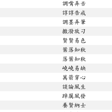
調嘴弄舌
諄諄告戒
調墨弄筆
撒潑放刁
賢賢易色
葉落知秋
落葉知秋
嶢嶢易缺
萬箭穿心
談論風生
踔厲風發
養賢納士