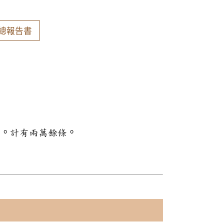
總報告書
料。計有兩萬餘條。