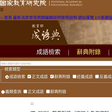
☰
:::
首頁
最新消息
常見問題
編輯說明
使用說明
網站導覽
EN
基礎
成語檢索
|
辭典附錄
|
檢索類型
成語檢索
正文成語
辭典附錄
近義成語
反義成
義類查詢
正文成語
辭典附錄
:::