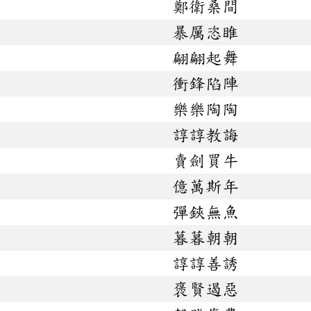
鄭衛桑間
暴厲恣睢
翩翩起舞
衝鋒陷陣
樂樂陶陶
諄諄教誨
賣劍買牛
億萬斯年
彈鋏無魚
暮暮朝朝
諄諄善誘
褒賢遏惡