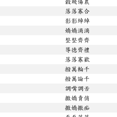
穀賤傷農
落落寡合
影影綽綽
嬌嬌滴滴
整整齊齊
導德齊禮
落落寡歡
撥萬輪千
撥萬論千
調嘴調舌
撒嬌賣俏
撒嬌撒痴