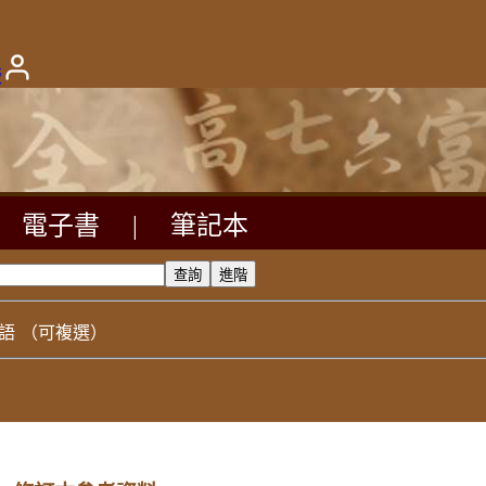
版
電子書
|
筆記本
語
（可複選）