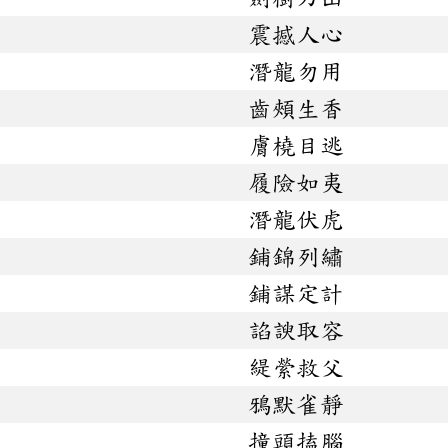
震撼人心
潛龍勿用
齒頰生香
膚橈目逃
履險如夷
潛龍伏虎
鋪錦列繡
鋪謀定計
諂諛取容
緹縈救父
鴉默雀靜
撞頭搕腦