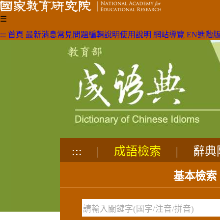
☰
:::
首頁
最新消息
常見問題
編輯說明
使用說明
網站導覽
EN
進階
:::
|
成語檢索
|
辭典
成語查詢
基本檢索