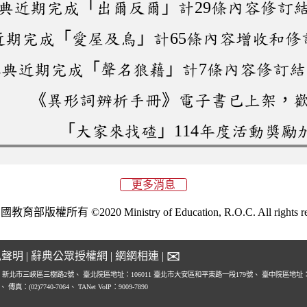
典近期完成「出爾反爾」計29條內容修訂
近期完成「愛屋及烏」計65條內容增收和修
本典近期完成「聲名狼藉」計7條內容修訂
《異形詞辨析手冊》電子書已上架，
「大家來找碴」114年度活動獎勵
更多消息
育部版權所有 ©2020 Ministry of Education, R.O.C. All rights res
✉
私聲明
|
辭典公眾授權網
|
網網相連
|
1 新北市三峽區三樹路2號、
臺北院區地址：106011 臺北市大安區和平東路一段179號、
臺中院區地址：4
0、
傳真：(02)7740-7064、
TANet VoIP：9009-7890