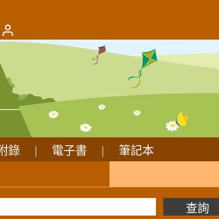
版
附錄
|
電子書
|
筆記本