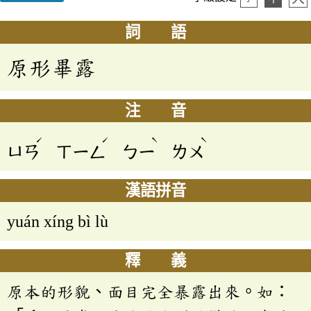
詞 語
原形畢露
注 音
ˊ
ˊ
ˋ
ˋ
ㄩㄢ
ㄒㄧㄥ
ㄅㄧ
ㄌㄨ
漢語拼音
yuán xíng bì lù
釋 義
原本的形貌、面目完全暴露出來。如：