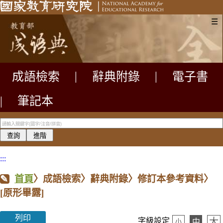
☰
成語檢索
|
辭典附錄
|
電子書
|
筆記本
:::
首頁
〉成語檢索〉辭典附錄〉修訂本參考資料〉
[原形畢露]
列印
大
字級設定
中
小