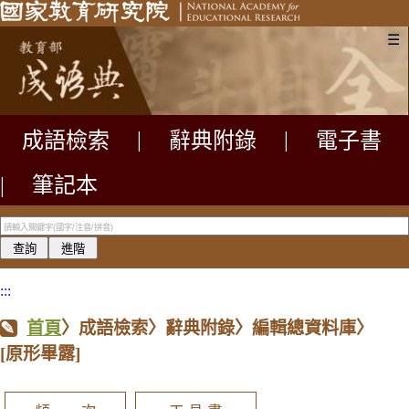
☰
成語檢索
|
辭典附錄
|
電子書
|
筆記本
:::
首頁
〉成語檢索〉辭典附錄〉編輯總資料庫〉
[原形畢露]