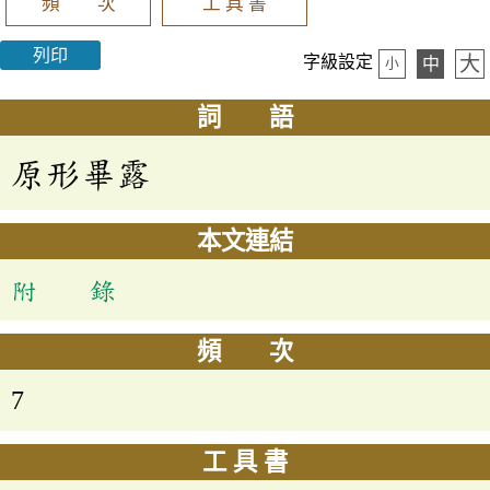
頻 次
工 具 書
列印
大
字級設定
中
小
詞 語
原形畢露
本文連結
附 錄
頻 次
7
工 具 書