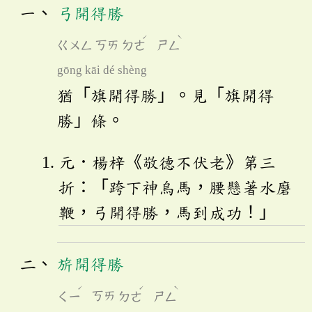
弓開得勝
ˊ
ˋ
ㄍㄨㄥ
ㄎㄞ
ㄉㄜ
ㄕㄥ
gōng kāi dé shèng
猶「旗開得勝」。見「旗開得
勝」條。
元．楊梓《敬德不伏老》第三
折：「跨下神烏馬，腰懸著水磨
鞭，弓開得勝，馬到成功！」
旂開得勝
ˊ
ˊ
ˋ
ㄑㄧ
ㄎㄞ
ㄉㄜ
ㄕㄥ