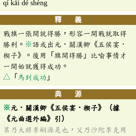
qí kāi dé shèng
釋 義
戰旗一張開就得勝，形容一開戰就取得
勝利。
※
語或出元．關漢卿《五侯宴．
楔子》。後用「旗開得勝」比喻事情才
一開始就獲得成功。
△
「
馬到成功
」
典 源
※
元．關漢卿《五侯宴．楔子》（據
《元曲選外編》引）
某乃大將李嗣源是也，父乃沙陀李克用