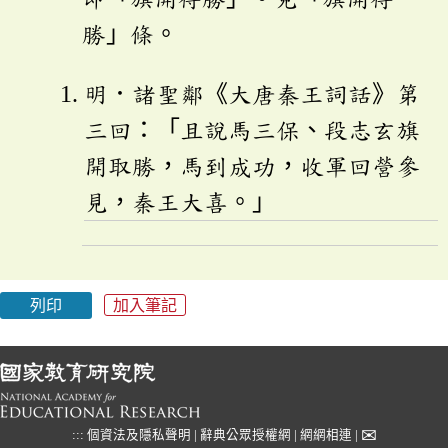
勝」條。
明．諸聖鄰《大唐秦王詞話》第
三回：「且說馬三保、段志玄旗
開取勝，馬到成功，收軍回營參
見，秦王大喜。」
列印
加入筆記
✉
:::
個資法及隱私聲明
|
辭典公眾授權網
|
網網相連
|