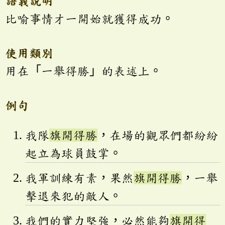
語義說明
比喻事情才一開始就獲得成功。
使用類別
用在「一舉得勝」的表述上。
例句
我隊
旗開得勝
，在場的觀眾們都紛紛
起立為球員鼓掌。
我軍訓練有素，果然
旗開得勝
，一舉
擊退來犯的敵人。
我們的實力堅強，必然能夠
旗開得